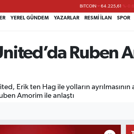
BITCOIN
64.225,61
%-0.
DOLAR
47,6704
%
ER
YEREL GÜNDEM
YAZARLAR
RESMİ İLAN
SPOR
EURO
55,0406
%-0.
STERLİN
64,2143
%
United’da Ruben 
GRAM ALTIN
6510.40
%0.4
BİST100
13.799
%7
ited, Erik ten Hag ile yolların ayrılmasının
ı Ruben Amorim ile anlaştı