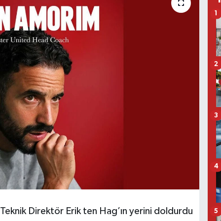
1
2
3
4
Teknik Direktör Erik ten Hag’ın yerini doldurdu
5