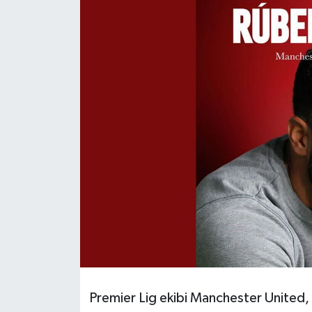
DÜNYA
EĞİTİM
TURİZM
RÖPORTAJ
VİDEO HABERLER
YAZARLAR
RESMİ İLAN
MAGAZİN
Premier Lig ekibi Manchester United, 