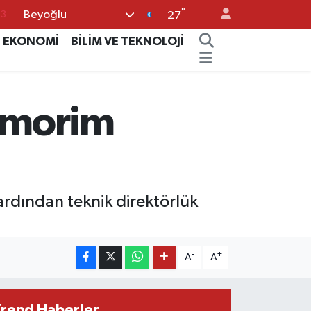
°
Beyoğlu
63
27
0
EKONOMİ
BİLİM VE TEKNOLOJİ
08
0
Amorim
5
0
 ardından teknik direktörlük
-
+
A
A
Trend Haberler