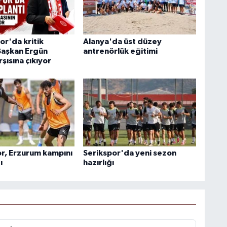
or'da kritik
Alanya'da üst düzey
 Başkan Ergün
antrenörlük eğitimi
rşısına çıkıyor
r, Erzurum kampını
Serikspor'da yeni sezon
ı
hazırlığı