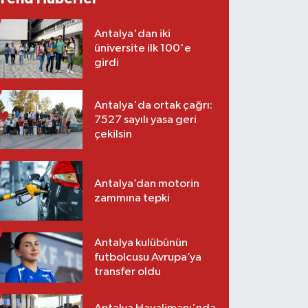
Antalya'dan iki
üniversite ilk 100'e
girdi
Antalya'da ortak çağrı:
7527 sayılı yasa geri
çekilsin
Antalya’dan motorin
zammına tepki
Antalya kulübünün
futbolcusu Avrupa’ya
transfer oldu