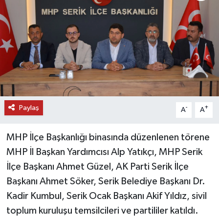
DÜNYA
EĞİTİM
TURİZM
RÖPORTAJ
Paylaş
-
+
A
A
VİDEO HABERLER
MHP İlçe Başkanlığı binasında düzenlenen törene
YAZARLAR
MHP İl Başkan Yardımcısı Alp Yatıkçı, MHP Serik
İlçe Başkanı Ahmet Güzel, AK Parti Serik İlçe
RESMİ İLAN
Başkanı Ahmet Söker, Serik Belediye Başkanı Dr.
MAGAZİN
Kadir Kumbul, Serik Ocak Başkanı Akif Yıldız, sivil
toplum kuruluşu temsilcileri ve partililer katıldı.