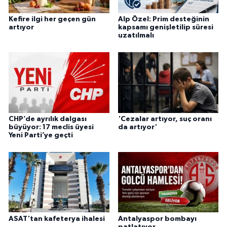
Kefire ilgi her geçen gün
Alp Özel: Prim desteğinin
artıyor
kapsamı genişletilip süresi
uzatılmalı
CHP’de ayrılık dalgası
'Cezalar artıyor, suç oranı
büyüyor: 17 meclis üyesi
da artıyor'
Yeni Parti’ye geçti
ASAT'tan kafeterya ihalesi
Antalyaspor bombayı
patlatıyor