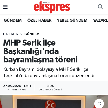
ÖZEL HABER
Nöbetçi Eczaneler
GÜNDEM
ÖZEL HABER
YEREL GÜNDEM
YAZAR
GÜNDEM
Hava Durumu
HABERLER
GÜNDEM
MHP Serik İlçe
YEREL GÜNDEM
Trafik Durumu
Başkanlığı'nda
EKONOMİ
Süper Lig Puan Durumu ve Fikstür
bayramlaşma töreni
KÜLTÜR - SANAT
Tüm Manşetler
Kurban Bayramı dolayısıyla MHP Serik İlçe
Teşkilatı’nda bayramlaşma töreni düzenlendi
SPOR
Son Dakika Haberleri
27.05.2026 - 12:11
3 DK
YAYINLANMA
OKUNMA SÜRESI
SİYASET
Haber Arşivi
SAĞLIK