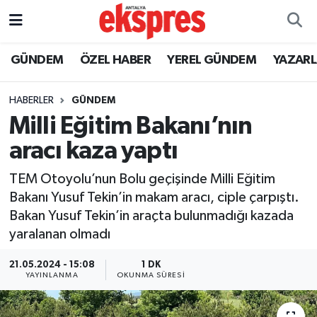
ÖZEL HABER
Nöbetçi Eczaneler
GÜNDEM
ÖZEL HABER
YEREL GÜNDEM
YAZAR
GÜNDEM
Hava Durumu
HABERLER
GÜNDEM
Milli Eğitim Bakanı’nın
YEREL GÜNDEM
Trafik Durumu
aracı kaza yaptı
EKONOMİ
Süper Lig Puan Durumu ve Fikstür
TEM Otoyolu’nun Bolu geçişinde Milli Eğitim
Bakanı Yusuf Tekin’in makam aracı, ciple çarpıştı.
KÜLTÜR - SANAT
Tüm Manşetler
Bakan Yusuf Tekin’in araçta bulunmadığı kazada
yaralanan olmadı
SPOR
Son Dakika Haberleri
21.05.2024 - 15:08
1 DK
SİYASET
Haber Arşivi
YAYINLANMA
OKUNMA SÜRESI
SAĞLIK