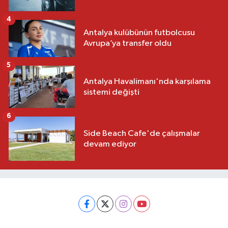
4
Antalya kulübünün futbolcusu
Avrupa’ya transfer oldu
5
Antalya Havalimanı'nda karşılama
sistemi değişti
6
Side Beach Cafe'de çalışmalar
devam ediyor