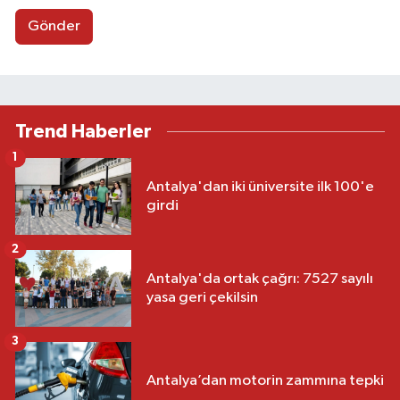
Gönder
Trend Haberler
1
Antalya'dan iki üniversite ilk 100'e
girdi
2
Antalya'da ortak çağrı: 7527 sayılı
yasa geri çekilsin
3
Antalya’dan motorin zammına tepki