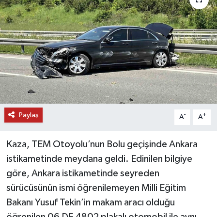
DÜNYA
EĞİTİM
TURİZM
RÖPORTAJ
Paylaş
VİDEO HABERLER
-
+
A
A
YAZARLAR
Kaza, TEM Otoyolu’nun Bolu geçişinde Ankara
istikametinde meydana geldi. Edinilen bilgiye
RESMİ İLAN
göre, Ankara istikametinde seyreden
sürücüsünün ismi öğrenilemeyen Milli Eğitim
MAGAZİN
Bakanı Yusuf Tekin’in makam aracı olduğu
öğrenilen 06 DF 4802 plakalı otomobil ile aynı