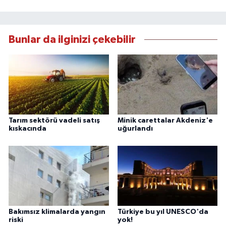
Bunlar da ilginizi çekebilir
Tarım sektörü vadeli satış
Minik carettalar Akdeniz'e
kıskacında
uğurlandı
Bakımsız klimalarda yangın
Türkiye bu yıl UNESCO'da
riski
yok!