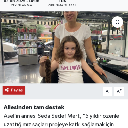
03.08.2025 - 14:06
1 DK
YAYINLANMA
OKUNMA SÜRESI
DÜNYA
EĞİTİM
TURİZM
RÖPORTAJ
VİDEO HABERLER
YAZARLAR
Paylaş
-
+
A
A
RESMİ İLAN
Ailesinden tam destek
MAGAZİN
Asel’in annesi Seda Sedef Mert, "5 yıldır özenle
uzattığımız saçları projeye katkı sağlamak için