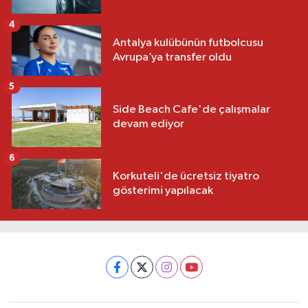
4
Antalya kulübünün futbolcusu
Avrupa’ya transfer oldu
5
Side Beach Cafe'de çalışmalar
devam ediyor
6
Korkuteli'de ücretsiz tiyatro
gösterimi yapılacak