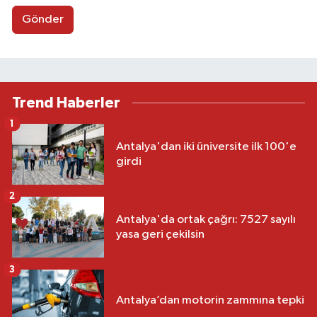
Gönder
Trend Haberler
1
Antalya'dan iki üniversite ilk 100'e
girdi
2
Antalya'da ortak çağrı: 7527 sayılı
yasa geri çekilsin
3
Antalya’dan motorin zammına tepki