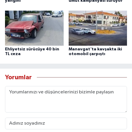
yangını
umut kampanyası sürüyor
Ehliyetsiz sürücüye 40 bin
Manavgat'ta kavşakta iki
TL ceza
otomobil çarpıştı
Yorumlar