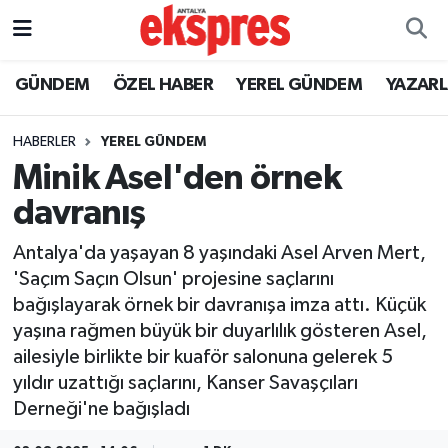
ÖZEL HABER
Nöbetçi Eczaneler
GÜNDEM
ÖZEL HABER
YEREL GÜNDEM
YAZAR
GÜNDEM
Hava Durumu
HABERLER
YEREL GÜNDEM
Minik Asel'den örnek
YEREL GÜNDEM
Trafik Durumu
davranış
EKONOMİ
Süper Lig Puan Durumu ve Fikstür
Antalya'da yaşayan 8 yaşındaki Asel Arven Mert,
'Saçım Saçın Olsun' projesine saçlarını
KÜLTÜR - SANAT
Tüm Manşetler
bağışlayarak örnek bir davranışa imza attı. Küçük
yaşına rağmen büyük bir duyarlılık gösteren Asel,
SPOR
Son Dakika Haberleri
ailesiyle birlikte bir kuaför salonuna gelerek 5
yıldır uzattığı saçlarını, Kanser Savaşçıları
SİYASET
Haber Arşivi
Derneği'ne bağışladı
SAĞLIK