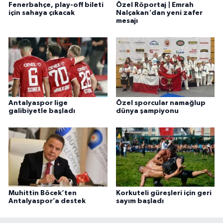
Fenerbahçe, play-off bileti
Özel Röportaj | Emrah
için sahaya çıkacak
Nalçakan'dan yeni zafer
mesajı
Antalyaspor lige
Özel sporcular namağlup
galibiyetle başladı
dünya şampiyonu
Muhittin Böcek’ten
Korkuteli güreşleri için geri
Antalyaspor’a destek
sayım başladı