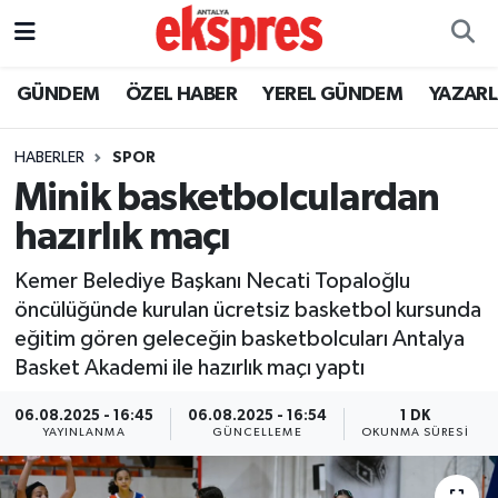
ÖZEL HABER
Nöbetçi Eczaneler
GÜNDEM
ÖZEL HABER
YEREL GÜNDEM
YAZAR
GÜNDEM
Hava Durumu
HABERLER
SPOR
Minik basketbolculardan
YEREL GÜNDEM
Trafik Durumu
hazırlık maçı
EKONOMİ
Süper Lig Puan Durumu ve Fikstür
Kemer Belediye Başkanı Necati Topaloğlu
öncülüğünde kurulan ücretsiz basketbol kursunda
KÜLTÜR - SANAT
Tüm Manşetler
eğitim gören geleceğin basketbolcuları Antalya
Basket Akademi ile hazırlık maçı yaptı
SPOR
Son Dakika Haberleri
06.08.2025 - 16:45
06.08.2025 - 16:54
1 DK
SİYASET
Haber Arşivi
YAYINLANMA
GÜNCELLEME
OKUNMA SÜRESI
SAĞLIK