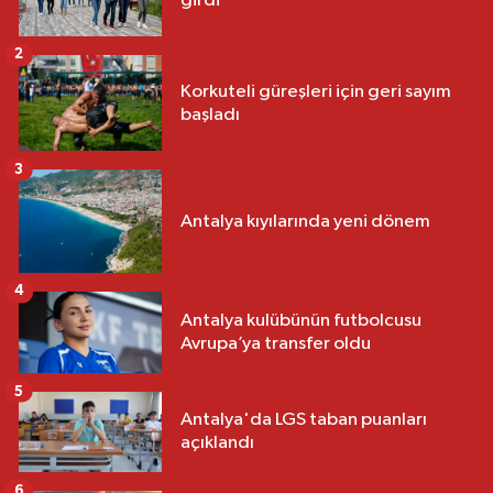
girdi
2
Korkuteli güreşleri için geri sayım
başladı
3
Antalya kıyılarında yeni dönem
4
Antalya kulübünün futbolcusu
Avrupa’ya transfer oldu
5
Antalya'da LGS taban puanları
açıklandı
6