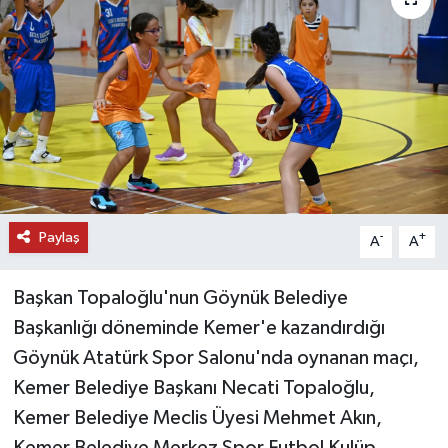
DÜNYA
EĞİTİM
TURİZM
RÖPORTAJ
Paylaş
VİDEO HABERLER
-
+
A
A
YAZARLAR
Başkan Topaloğlu'nun Göynük Belediye
Başkanlığı döneminde Kemer'e kazandırdığı
RESMİ İLAN
Göynük Atatürk Spor Salonu'nda oynanan maçı,
Kemer Belediye Başkanı Necati Topaloğlu,
MAGAZİN
Kemer Belediye Meclis Üyesi Mehmet Akın,
Kemer Belediye Merkez Spor Futbol Kulüp