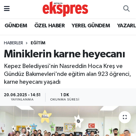
ÖZEL HABER
Nöbetçi Eczaneler
GÜNDEM
ÖZEL HABER
YEREL GÜNDEM
YAZAR
GÜNDEM
Hava Durumu
HABERLER
EĞİTİM
Miniklerin karne heyecanı
YEREL GÜNDEM
Trafik Durumu
Kepez Belediyesi'nin Nasreddin Hoca Kreş ve
EKONOMİ
Süper Lig Puan Durumu ve Fikstür
Gündüz Bakımevleri'nde eğitim alan 923 öğrenci,
karne heyecanı yaşadı
KÜLTÜR - SANAT
Tüm Manşetler
20.06.2025 - 14:51
1 DK
SPOR
Son Dakika Haberleri
YAYINLANMA
OKUNMA SÜRESI
SİYASET
Haber Arşivi
SAĞLIK