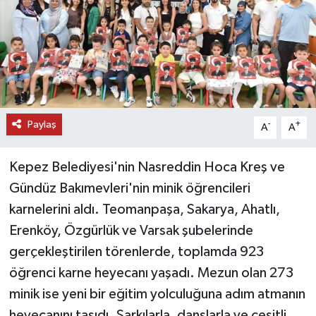
DÜNYA
EĞİTİM
TURİZM
Paylaş
-
+
A
A
RÖPORTAJ
Kepez Belediyesi'nin Nasreddin Hoca Kreş ve
VİDEO HABERLER
Gündüz Bakımevleri'nin minik öğrencileri
YAZARLAR
karnelerini aldı. Teomanpaşa, Sakarya, Ahatlı,
Erenköy, Özgürlük ve Varsak şubelerinde
RESMİ İLAN
gerçekleştirilen törenlerde, toplamda 923
öğrenci karne heyecanı yaşadı. Mezun olan 273
MAGAZİN
minik ise yeni bir eğitim yolculuğuna adım atmanın
heyecanını taşıdı. Şarkılarla, danslarla ve çeşitli