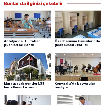
Bunlar da ilginizi çekebilir
Antalya'da LGS taban
Özel barınma kurumlarında
puanları açıklandı
geçiş süresi uzatıldı
Muratpaşalı gençler LGS
Konyaaltı'da başvurular
hedeflerini kazandı
başlıyor