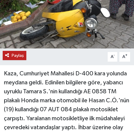
DÜNYA
EĞİTİM
TURİZM
Paylaş
-
+
RÖPORTAJ
A
A
VİDEO HABERLER
Kaza, Cumhuriyet Mahallesi D-400 kara yolunda
meydana geldi. Edinilen bilgilere göre, yabancı
YAZARLAR
uyruklu Tamara S.'nin kullandığı AE 0858 TM
plakalı Honda marka otomobil ile Hasan C.Ö.'nün
RESMİ İLAN
(19) kullandığı 07 AUT 084 plakalı motosiklet
MAGAZİN
çarpıştı. Yaralanan motosikletliye ilk müdahaleyi
çevredeki vatandaşlar yaptı. İhbar üzerine olay