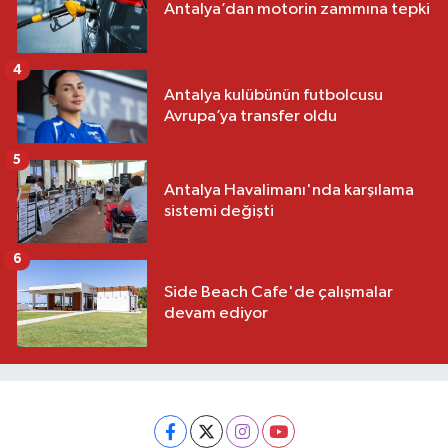
Antalya’dan motorin zammına tepki
4
Antalya kulübünün futbolcusu
Avrupa’ya transfer oldu
5
Antalya Havalimanı'nda karşılama
sistemi değişti
6
Side Beach Cafe'de çalışmalar
devam ediyor