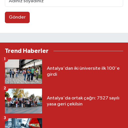
Gönder
Trend Haberler
1
Antalya'dan iki üniversite ilk 100'e
girdi
2
Antalya'da ortak çağrı: 7527 sayılı
yasa geri çekilsin
3