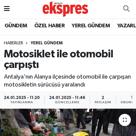
ÖZEL HABER
Nöbetçi Eczaneler
GÜNDEM
ÖZEL HABER
YEREL GÜNDEM
YAZAR
GÜNDEM
Hava Durumu
HABERLER
YEREL GÜNDEM
Motosiklet ile otomobil
YEREL GÜNDEM
Trafik Durumu
çarpıştı
EKONOMİ
Süper Lig Puan Durumu ve Fikstür
Antalya'nın Alanya ilçesinde otomobil ile çarpışan
motosikletin sürücüsü yaralandı
KÜLTÜR - SANAT
Tüm Manşetler
24.01.2025 - 11:20
24.01.2025 - 11:46
2
1 
SPOR
Son Dakika Haberleri
YAYINLANMA
GÜNCELLEME
PAYLAŞIM
OKUNMA
SİYASET
Haber Arşivi
SAĞLIK