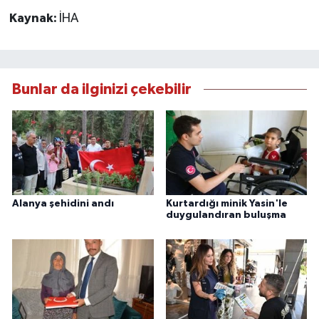
Kaynak:
İHA
Bunlar da ilginizi çekebilir
Alanya şehidini andı
Kurtardığı minik Yasin'le
duygulandıran buluşma