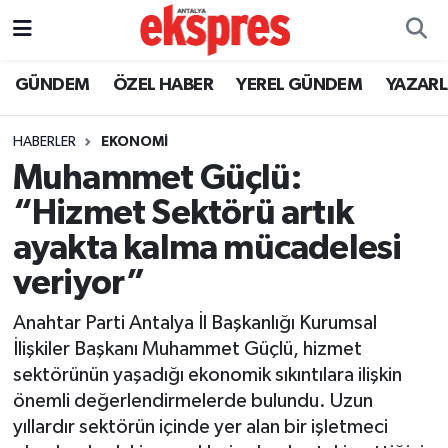
ÖZEL HABER
Nöbetçi Eczaneler
GÜNDEM
ÖZEL HABER
YEREL GÜNDEM
YAZAR
GÜNDEM
Hava Durumu
HABERLER
EKONOMİ
Muhammet Güçlü:
YEREL GÜNDEM
Trafik Durumu
“Hizmet Sektörü artık
EKONOMİ
Süper Lig Puan Durumu ve Fikstür
ayakta kalma mücadelesi
veriyor”
KÜLTÜR - SANAT
Tüm Manşetler
Anahtar Parti Antalya İl Başkanlığı Kurumsal
SPOR
Son Dakika Haberleri
İlişkiler Başkanı Muhammet Güçlü, hizmet
sektörünün yaşadığı ekonomik sıkıntılara ilişkin
SİYASET
Haber Arşivi
önemli değerlendirmelerde bulundu. Uzun
yıllardır sektörün içinde yer alan bir işletmeci
SAĞLIK