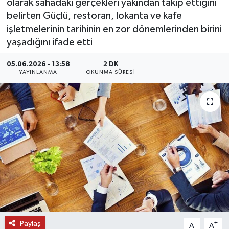
olarak sahadaki gerçekleri yakından takip ettiğini
belirten Güçlü, restoran, lokanta ve kafe
DÜNYA
işletmelerinin tarihinin en zor dönemlerinden birini
yaşadığını ifade etti
EĞİTİM
05.06.2026 - 13:58
2 DK
TURİZM
YAYINLANMA
OKUNMA SÜRESI
RÖPORTAJ
VİDEO HABERLER
YAZARLAR
RESMİ İLAN
MAGAZİN
Paylaş
-
+
A
A