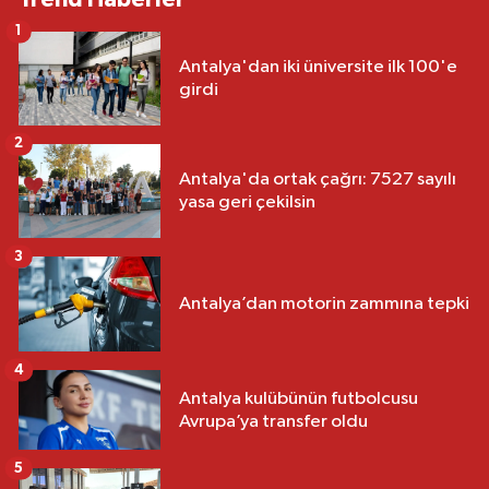
1
Antalya'dan iki üniversite ilk 100'e
girdi
2
Antalya'da ortak çağrı: 7527 sayılı
yasa geri çekilsin
3
Antalya’dan motorin zammına tepki
4
Antalya kulübünün futbolcusu
Avrupa’ya transfer oldu
5