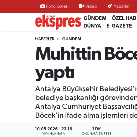
Foto Galeri
Video
Yazarlar
GÜNDEM
ÖZEL HAB
ÖZEL HABER
Nöbetçi Eczaneler
DÜNYA
E-GAZETE
GÜNDEM
Hava Durumu
HABERLER
GÜNDEM
Muhittin Böc
YEREL GÜNDEM
Trafik Durumu
yaptı
EKONOMİ
Süper Lig Puan Durumu ve Fikstür
KÜLTÜR - SANAT
Tüm Manşetler
Antalya Büyükşehir Belediyesi'
belediye başkanlığı görevinden 
SPOR
Son Dakika Haberleri
Antalya Cumhuriyet Başsavcılığı
Böcek’in ifade alma işlemleri 
SİYASET
Haber Arşivi
10.05.2026 - 23:16
1 DK
SAĞLIK
YAYINLANMA
OKUNMA SÜRESI