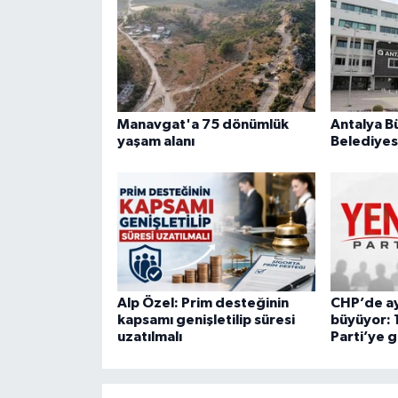
Manavgat'a 75 dönümlük
Antalya B
yaşam alanı
Belediyes
Alp Özel: Prim desteğinin
CHP’de ayr
kapsamı genişletilip süresi
büyüyor: 1
uzatılmalı
Parti’ye g