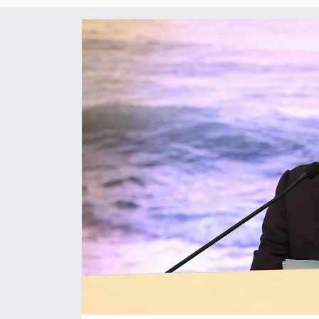
DÜNYA
EĞİTİM
TURİZM
RÖPORTAJ
VİDEO HABERLER
YAZARLAR
RESMİ İLAN
MAGAZİN