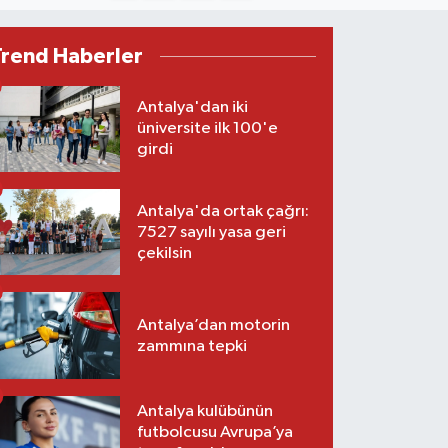
Trend Haberler
Antalya'dan iki
üniversite ilk 100'e
girdi
Antalya'da ortak çağrı:
7527 sayılı yasa geri
çekilsin
Antalya’dan motorin
zammına tepki
Antalya kulübünün
futbolcusu Avrupa’ya