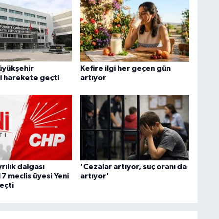
üyükşehir
Kefire ilgi her geçen gün
i harekete geçti
artıyor
ılık dalgası
'Cezalar artıyor, suç oranı da
7 meclis üyesi Yeni
artıyor'
eçti