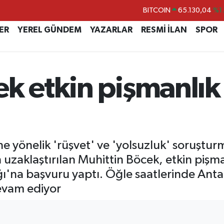
BITCOIN
65.130,04
%1
DOLAR
47,7069
%0.
ER
YEREL GÜNDEM
YAZARLAR
RESMİ İLAN
SPOR
EURO
55,0265
%0.
STERLİN
64,1897
%0.
ek etkin pişmanlı
GRAM ALTIN
6618.49
%2.
BİST100
13.887
%6
ne yönelik 'rüşvet' ve 'yolsuzluk' soruştu
uzaklaştırılan Muhittin Böcek, etkin pişm
'na başvuru yaptı. Öğle saatlerinde Antaly
devam ediyor