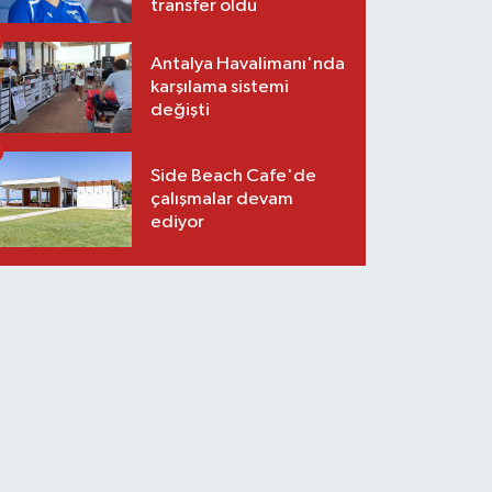
transfer oldu
Antalya Havalimanı'nda
karşılama sistemi
değişti
Side Beach Cafe'de
çalışmalar devam
ediyor