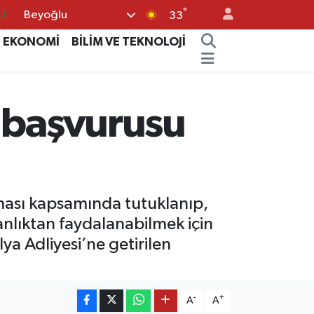
°
Beyoğlu
.2
33
17
EKONOMİ
BİLİM VE TEKNOLOJİ
01
02
k başvurusu
12
4
rması kapsamında tutuklanıp,
anlıktan faydalanabilmek için
a Adliyesi’ne getirilen
-
+
A
A