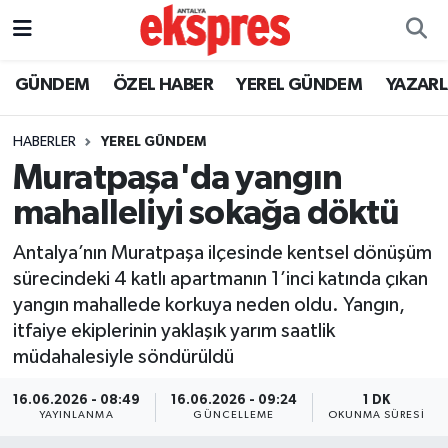
ÖZEL HABER
Nöbetçi Eczaneler
GÜNDEM
ÖZEL HABER
YEREL GÜNDEM
YAZAR
GÜNDEM
Hava Durumu
HABERLER
YEREL GÜNDEM
Muratpaşa'da yangın
YEREL GÜNDEM
Trafik Durumu
mahalleliyi sokağa döktü
EKONOMİ
Süper Lig Puan Durumu ve Fikstür
Antalya’nın Muratpaşa ilçesinde kentsel dönüşüm
sürecindeki 4 katlı apartmanın 1’inci katında çıkan
KÜLTÜR - SANAT
Tüm Manşetler
yangın mahallede korkuya neden oldu. Yangın,
itfaiye ekiplerinin yaklaşık yarım saatlik
SPOR
Son Dakika Haberleri
müdahalesiyle söndürüldü
SİYASET
Haber Arşivi
16.06.2026 - 08:49
16.06.2026 - 09:24
1 DK
YAYINLANMA
GÜNCELLEME
OKUNMA SÜRESI
SAĞLIK