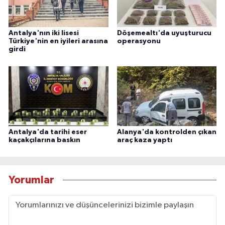
Antalya'nın iki lisesi
Döşemealtı'da uyuşturucu
Türkiye'nin en iyileri arasına
operasyonu
girdi
Antalya'da tarihi eser
Alanya'da kontrolden çıkan
kaçakçılarına baskın
araç kaza yaptı
Yorumlar