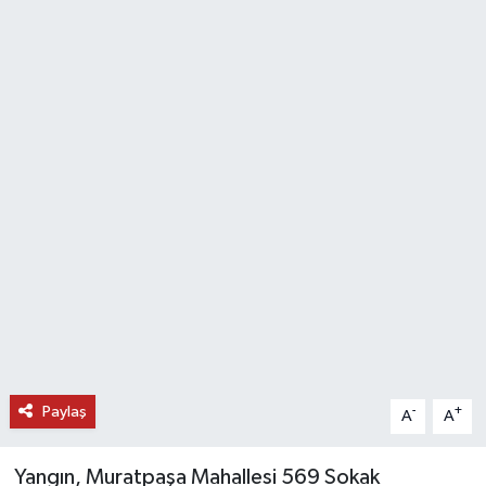
DÜNYA
EĞİTİM
TURİZM
RÖPORTAJ
VİDEO HABERLER
YAZARLAR
RESMİ İLAN
Paylaş
-
+
A
A
MAGAZİN
Yangın, Muratpaşa Mahallesi 569 Sokak