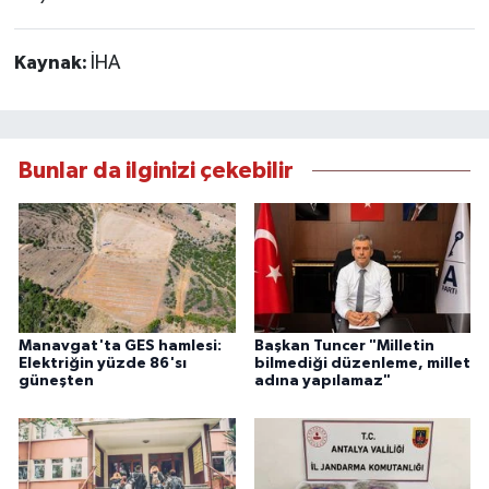
Kaynak:
İHA
Bunlar da ilginizi çekebilir
Manavgat'ta GES hamlesi:
Başkan Tuncer "Milletin
Elektriğin yüzde 86'sı
bilmediği düzenleme, millet
güneşten
adına yapılamaz"