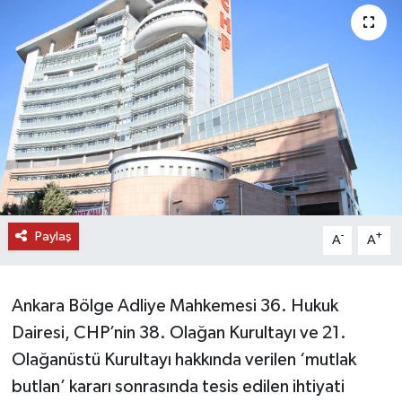
DÜNYA
EĞİTİM
TURİZM
RÖPORTAJ
VİDEO HABERLER
Paylaş
-
+
A
A
YAZARLAR
Ankara Bölge Adliye Mahkemesi 36. Hukuk
RESMİ İLAN
Dairesi, CHP’nin 38. Olağan Kurultayı ve 21.
MAGAZİN
Olağanüstü Kurultayı hakkında verilen ‘mutlak
butlan’ kararı sonrasında tesis edilen ihtiyati