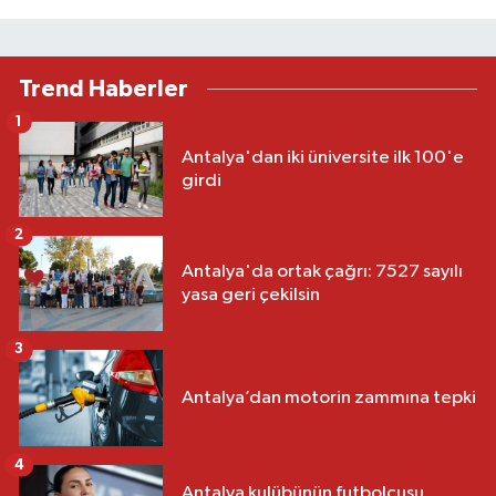
Trend Haberler
1
Antalya'dan iki üniversite ilk 100'e
girdi
2
Antalya'da ortak çağrı: 7527 sayılı
yasa geri çekilsin
3
Antalya’dan motorin zammına tepki
4
Antalya kulübünün futbolcusu