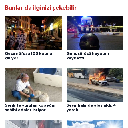
Bunlar da ilginizi çekebilir
Gece nüfusu 100 katına
Genç sürücü hayatını
çıkıyor
kaybetti
Serik'te vurulan köpeğin
Seyir halinde alev aldı: 4
sahibi adalet istiyor
yaralı