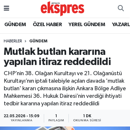
ÖZEL HABER
Nöbetçi Eczaneler
GÜNDEM
ÖZEL HABER
YEREL GÜNDEM
YAZAR
GÜNDEM
Hava Durumu
HABERLER
GÜNDEM
Mutlak butlan kararına
YEREL GÜNDEM
Trafik Durumu
yapılan itiraz reddedildi
EKONOMİ
Süper Lig Puan Durumu ve Fikstür
CHP’nin 38. Olağan Kurultayı ve 21. Olağanüstü
Kurultayı’nın iptali talebiyle açılan davada 'mutlak
KÜLTÜR - SANAT
Tüm Manşetler
butlan' kararı çıkmasına ilişkin Ankara Bölge Adliye
Mahkemesi 36. Hukuk Dairesi’nin verdiği ihtiyati
SPOR
Son Dakika Haberleri
tedbir kararına yapılan itiraz reddedildi
SİYASET
Haber Arşivi
22.05.2026 - 15:09
1
1 DK
YAYINLANMA
PAYLAŞIM
OKUNMA SÜRESI
SAĞLIK