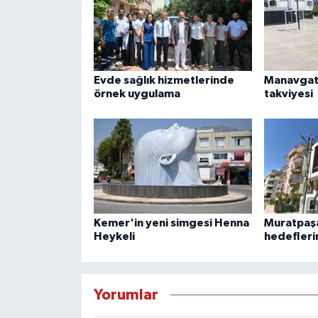
Evde sağlık hizmetlerinde
Manavgat'
örnek uygulama
takviyesi
Kemer'in yeni simgesi Henna
Muratpaşa
Heykeli
hedefleri
Yorumlar