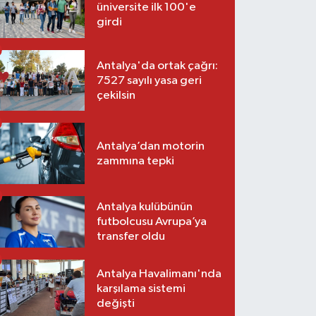
üniversite ilk 100'e
girdi
Antalya'da ortak çağrı:
7527 sayılı yasa geri
çekilsin
Antalya’dan motorin
zammına tepki
Antalya kulübünün
futbolcusu Avrupa’ya
transfer oldu
Antalya Havalimanı'nda
karşılama sistemi
değişti