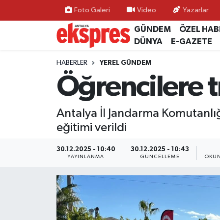
Foto Galeri
Video
Yazarlar
GÜNDEM
ÖZEL HAB
ÖZEL HABER
Nöbetçi Eczaneler
DÜNYA
E-GAZETE
GÜNDEM
Hava Durumu
HABERLER
YEREL GÜNDEM
Öğrencilere t
YEREL GÜNDEM
Trafik Durumu
Antalya İl Jandarma Komutanlığı
EKONOMİ
Süper Lig Puan Durumu ve Fikstür
eğitimi verildi
KÜLTÜR - SANAT
Tüm Manşetler
30.12.2025 - 10:40
30.12.2025 - 10:43
YAYINLANMA
GÜNCELLEME
OKUN
SPOR
Son Dakika Haberleri
SİYASET
Haber Arşivi
SAĞLIK