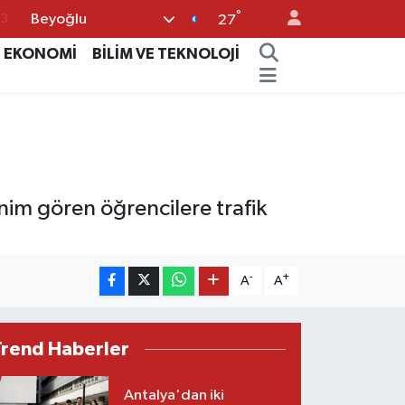
63
°
Beyoğlu
27
16
EKONOMİ
BİLİM VE TEKNOLOJİ
02
07
5
0
nim gören öğrencilere trafik
-
+
A
A
Trend Haberler
Antalya'dan iki