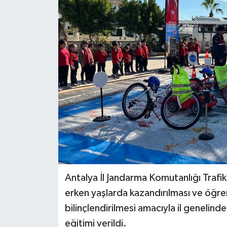
DÜNYA
EĞİTİM
TURİZM
RÖPORTAJ
VİDEO HABERLER
YAZARLAR
RESMİ İLAN
Antalya İl Jandarma Komutanlığı Trafik
erken yaşlarda kazandırılması ve öğren
MAGAZİN
bilinçlendirilmesi amacıyla il genelind
eğitimi verildi.