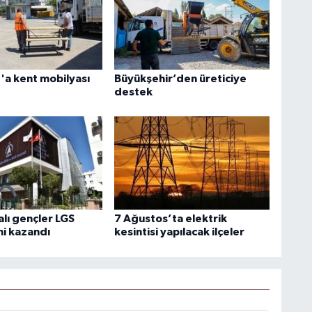
a kent mobilyası
Büyükşehir’den üreticiye
destek
lı gençler LGS
7 Ağustos’ta elektrik
ni kazandı
kesintisi yapılacak ilçeler