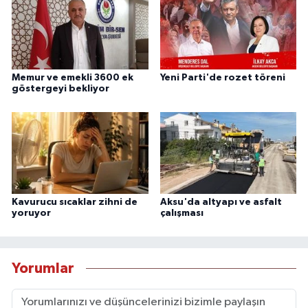
Memur ve emekli 3600 ek
Yeni Parti'de rozet töreni
göstergeyi bekliyor
Kavurucu sıcaklar zihni de
Aksu'da altyapı ve asfalt
yoruyor
çalışması
Yorumlar