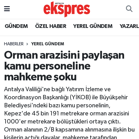
ÖZEL HABER
Nöbetçi Eczaneler
GÜNDEM
ÖZEL HABER
YEREL GÜNDEM
YAZAR
GÜNDEM
Hava Durumu
HABERLER
YEREL GÜNDEM
Orman arazisini paylaşan
YEREL GÜNDEM
Trafik Durumu
kamu personeline
EKONOMİ
Süper Lig Puan Durumu ve Fikstür
mahkeme şoku
KÜLTÜR - SANAT
Tüm Manşetler
Antalya Valiliği'ne bağlı Yatırım İzleme ve
Koordinasyon Başkanlığı (YİKOB) ile Büyükşehir
SPOR
Son Dakika Haberleri
Belediyesi'ndeki bazı kamu personelinin,
Kepez'de 45 bin 191 metrekare orman arazisini
SİYASET
Haber Arşivi
1000'er metrekare bölüştükleri ortaya çıktı.
Orman alanının 2/B kapsamına alınmasına ilişkin bu
SAĞLIK
kişilerin açtığı davalar, mahkeme tarafından