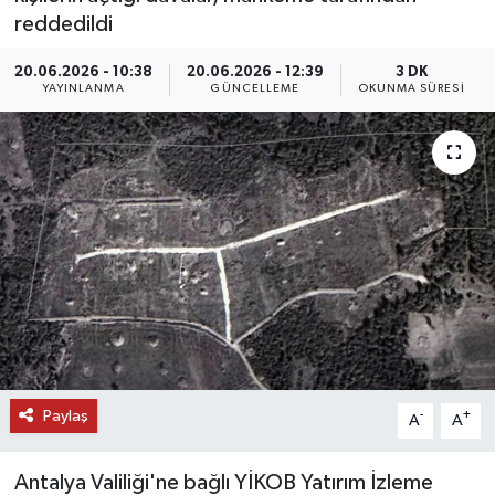
reddedildi
DÜNYA
20.06.2026 - 10:38
20.06.2026 - 12:39
3 DK
YAYINLANMA
GÜNCELLEME
OKUNMA SÜRESI
EĞİTİM
TURİZM
RÖPORTAJ
VİDEO HABERLER
YAZARLAR
RESMİ İLAN
Paylaş
-
+
A
A
MAGAZİN
Antalya Valiliği'ne bağlı YİKOB Yatırım İzleme