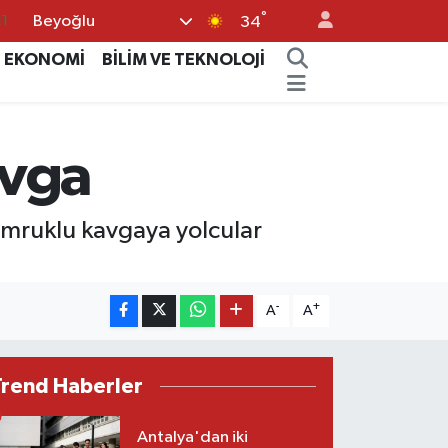
°
Beyoğlu
11
34
8
EKONOMİ
BİLİM VE TEKNOLOJİ
2
8
avga
3
4
yumruklu kavgaya yolcular
-
+
A
A
Trend Haberler
Antalya'dan iki