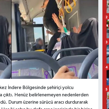
2
3
4
kez İndere Bölgesinde şehiriçi yolcu
5
ma çıktı. Henüz belirlenemeyen nedenlerden
üdü. Durum üzerine sürücü aracı durdurarak