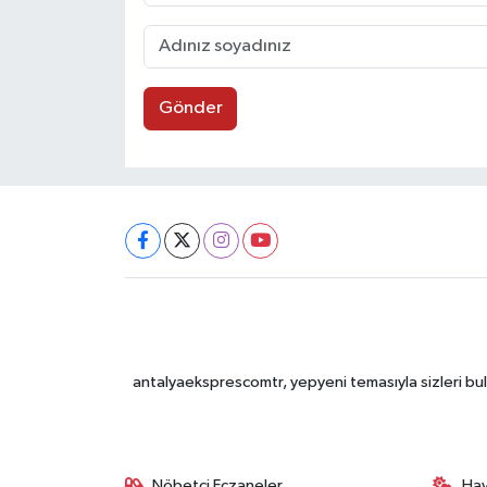
Gönder
antalyaeksprescomtr, yepyeni temasıyla sizleri bulu
Nöbetçi Eczaneler
Ha