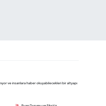
ıyor ve insanlara haber okuyabilecekleri bir altyapı
Puan Durumu ve Fikstür