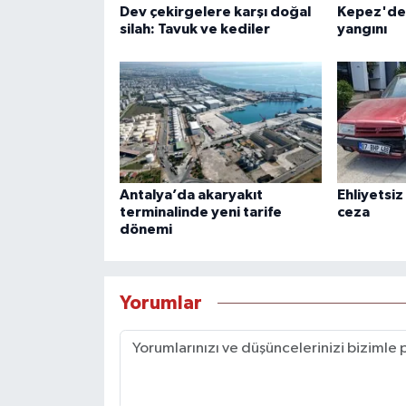
Dev çekirgelere karşı doğal
Kepez'de
silah: Tavuk ve kediler
yangını
Antalya’da akaryakıt
Ehliyetsiz
terminalinde yeni tarife
ceza
dönemi
Yorumlar