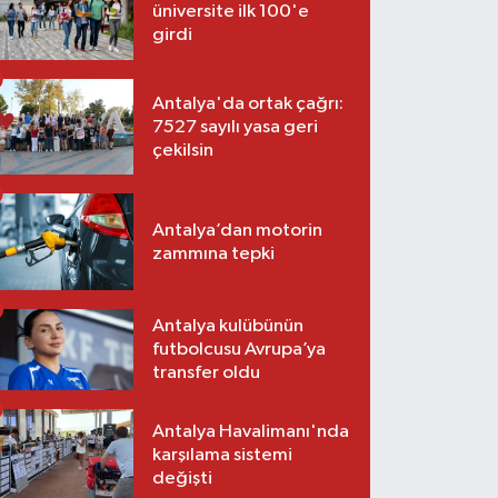
üniversite ilk 100'e
girdi
Antalya'da ortak çağrı:
7527 sayılı yasa geri
çekilsin
Antalya’dan motorin
zammına tepki
Antalya kulübünün
futbolcusu Avrupa’ya
transfer oldu
Antalya Havalimanı'nda
karşılama sistemi
değişti