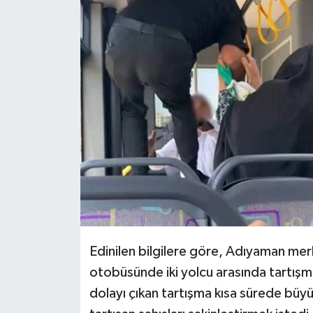
DÜNYA
EĞİTİM
TURİZM
RÖPORTAJ
VİDEO HABERLER
YAZARLAR
RESMİ İLAN
Edinilen bilgilere göre, Adıyaman mer
otobüsünde iki yolcu arasında tartış
MAGAZİN
dolayı çıkan tartışma kısa sürede büy