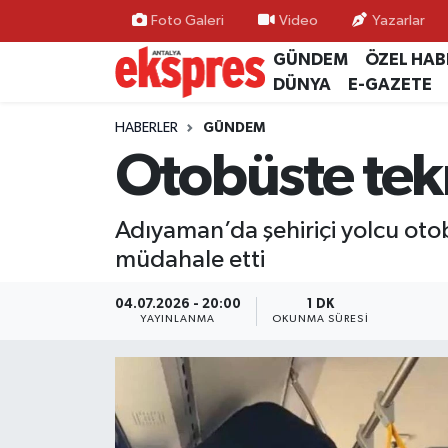
Foto Galeri
Video
Yazarlar
GÜNDEM
ÖZEL HAB
ÖZEL HABER
Nöbetçi Eczaneler
DÜNYA
E-GAZETE
GÜNDEM
Hava Durumu
HABERLER
GÜNDEM
Otobüste tek
YEREL GÜNDEM
Trafik Durumu
Adıyaman’da şehiriçi yolcu oto
EKONOMİ
Süper Lig Puan Durumu ve Fikstür
müdahale etti
KÜLTÜR - SANAT
Tüm Manşetler
04.07.2026 - 20:00
1 DK
YAYINLANMA
OKUNMA SÜRESI
SPOR
Son Dakika Haberleri
SİYASET
Haber Arşivi
SAĞLIK