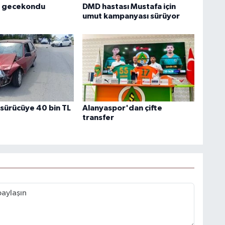
 gecekondu
DMD hastası Mustafa için
umut kampanyası sürüyor
 sürücüye 40 bin TL
Alanyaspor'dan çifte
transfer