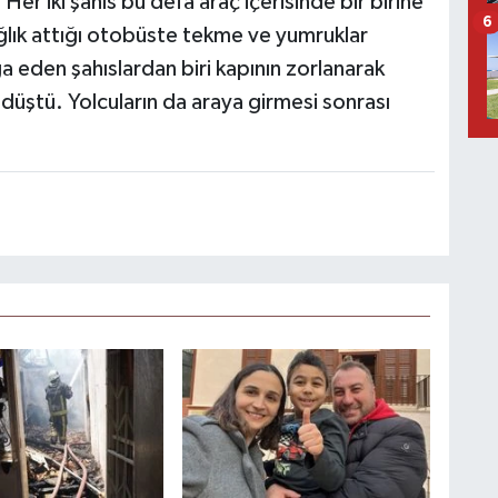
 Her iki şahıs bu defa araç içerisinde bir birine
6
ığlık attığı otobüste tekme ve yumruklar
eden şahıslardan biri kapının zorlanarak
düştü. Yolcuların da araya girmesi sonrası