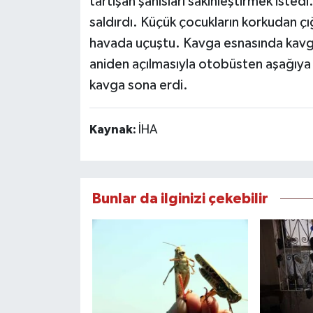
tartışan şahısları sakinleştirmek istedi.
saldırdı. Küçük çocukların korkudan ç
havada uçuştu. Kavga esnasında kavga 
aniden açılmasıyla otobüsten aşağıya 
kavga sona erdi.
Kaynak:
İHA
Bunlar da ilginizi çekebilir