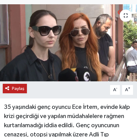
DÜNYA
EĞİTİM
TURİZM
RÖPORTAJ
VİDEO HABERLER
Paylaş
YAZARLAR
-
+
A
A
RESMİ İLAN
35 yaşındaki genç oyuncu Ece İrtem, evinde kalp
krizi geçirdiği ve yapılan müdahalelere rağmen
MAGAZİN
kurtarılamadığı iddia edildi. Genç oyuncunun
cenazesi, otopsi yapılmak üzere Adli Tıp