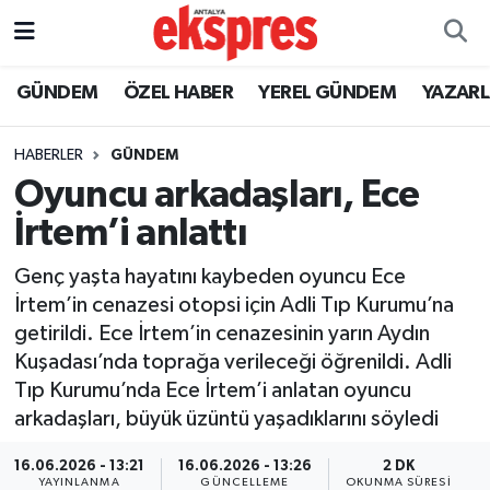
ÖZEL HABER
Nöbetçi Eczaneler
GÜNDEM
ÖZEL HABER
YEREL GÜNDEM
YAZAR
GÜNDEM
Hava Durumu
HABERLER
GÜNDEM
Oyuncu arkadaşları, Ece
YEREL GÜNDEM
Trafik Durumu
İrtem’i anlattı
EKONOMİ
Süper Lig Puan Durumu ve Fikstür
Genç yaşta hayatını kaybeden oyuncu Ece
İrtem’in cenazesi otopsi için Adli Tıp Kurumu’na
KÜLTÜR - SANAT
Tüm Manşetler
getirildi. Ece İrtem’in cenazesinin yarın Aydın
Kuşadası’nda toprağa verileceği öğrenildi. Adli
SPOR
Son Dakika Haberleri
Tıp Kurumu’nda Ece İrtem’i anlatan oyuncu
arkadaşları, büyük üzüntü yaşadıklarını söyledi
SİYASET
Haber Arşivi
16.06.2026 - 13:21
16.06.2026 - 13:26
2 DK
SAĞLIK
YAYINLANMA
GÜNCELLEME
OKUNMA SÜRESI