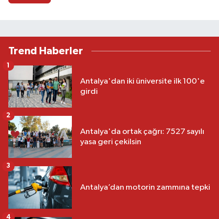
Trend Haberler
1
Antalya'dan iki üniversite ilk 100'e
girdi
2
Antalya'da ortak çağrı: 7527 sayılı
yasa geri çekilsin
3
Antalya’dan motorin zammına tepki
4