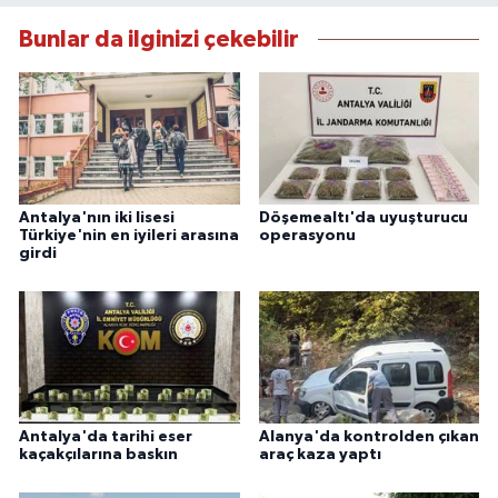
Bunlar da ilginizi çekebilir
Antalya'nın iki lisesi
Döşemealtı'da uyuşturucu
Türkiye'nin en iyileri arasına
operasyonu
girdi
Antalya'da tarihi eser
Alanya'da kontrolden çıkan
kaçakçılarına baskın
araç kaza yaptı