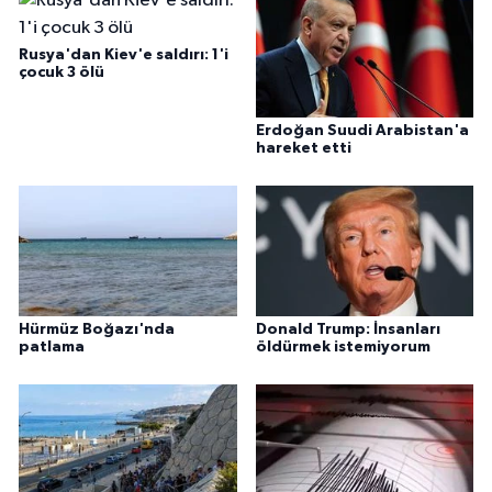
Rusya'dan Kiev'e saldırı: 1'i
çocuk 3 ölü
Erdoğan Suudi Arabistan'a
hareket etti
Hürmüz Boğazı'nda
Donald Trump: İnsanları
patlama
öldürmek istemiyorum