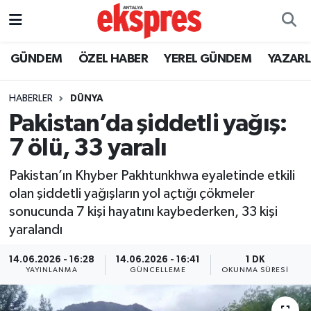
ÖZEL HABER
Nöbetçi Eczaneler
GÜNDEM
ÖZEL HABER
YEREL GÜNDEM
YAZAR
GÜNDEM
Hava Durumu
HABERLER
DÜNYA
Pakistan’da şiddetli yağış:
YEREL GÜNDEM
Trafik Durumu
7 ölü, 33 yaralı
EKONOMİ
Süper Lig Puan Durumu ve Fikstür
Pakistan’ın Khyber Pakhtunkhwa eyaletinde etkili
olan şiddetli yağışların yol açtığı çökmeler
KÜLTÜR - SANAT
Tüm Manşetler
sonucunda 7 kişi hayatını kaybederken, 33 kişi
yaralandı
SPOR
Son Dakika Haberleri
14.06.2026 - 16:28
14.06.2026 - 16:41
1 DK
SİYASET
Haber Arşivi
YAYINLANMA
GÜNCELLEME
OKUNMA SÜRESI
SAĞLIK