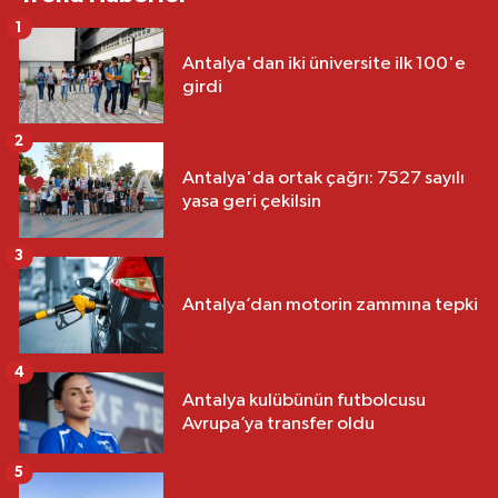
1
Antalya'dan iki üniversite ilk 100'e
girdi
2
Antalya'da ortak çağrı: 7527 sayılı
yasa geri çekilsin
3
Antalya’dan motorin zammına tepki
4
Antalya kulübünün futbolcusu
Avrupa’ya transfer oldu
5