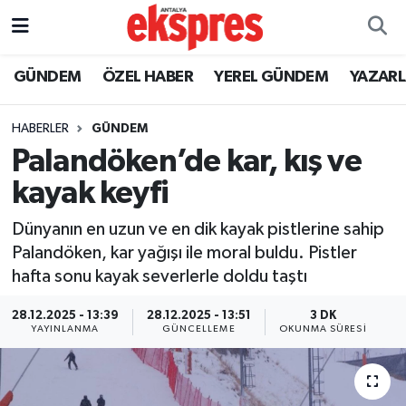
ÖZEL HABER
Nöbetçi Eczaneler
GÜNDEM
ÖZEL HABER
YEREL GÜNDEM
YAZAR
GÜNDEM
Hava Durumu
HABERLER
GÜNDEM
Palandöken’de kar, kış ve
YEREL GÜNDEM
Trafik Durumu
kayak keyfi
EKONOMİ
Süper Lig Puan Durumu ve Fikstür
Dünyanın en uzun ve en dik kayak pistlerine sahip
Palandöken, kar yağışı ile moral buldu. Pistler
KÜLTÜR - SANAT
Tüm Manşetler
hafta sonu kayak severlerle doldu taştı
SPOR
Son Dakika Haberleri
28.12.2025 - 13:39
28.12.2025 - 13:51
3 DK
YAYINLANMA
GÜNCELLEME
OKUNMA SÜRESI
SİYASET
Haber Arşivi
SAĞLIK