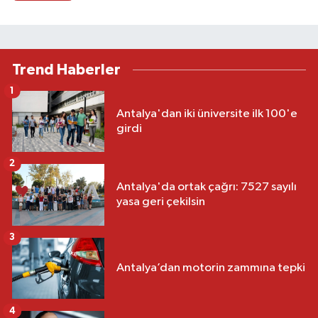
Trend Haberler
1
Antalya'dan iki üniversite ilk 100'e
girdi
2
Antalya'da ortak çağrı: 7527 sayılı
yasa geri çekilsin
3
Antalya’dan motorin zammına tepki
4