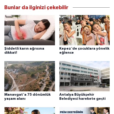
Bunlar da ilginizi çekebilir
Şiddetli karın ağrısına
Kepez'de çocuklara yönelik
dikkat!
eğlence
Manavgat'a 75 dönümlük
Antalya Büyükşehir
yaşam alanı
Belediyesi harekete geçti