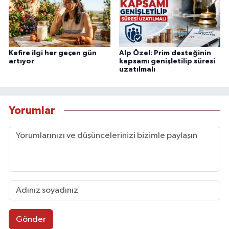
Kefire ilgi her geçen gün
Alp Özel: Prim desteğinin
artıyor
kapsamı genişletilip süresi
uzatılmalı
Yorumlar
Gönder