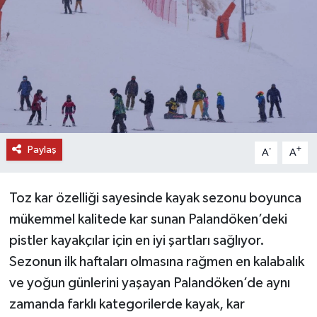
DÜNYA
EĞİTİM
TURİZM
RÖPORTAJ
Paylaş
-
+
A
A
VİDEO HABERLER
Toz kar özelliği sayesinde kayak sezonu boyunca
YAZARLAR
mükemmel kalitede kar sunan Palandöken’deki
pistler kayakçılar için en iyi şartları sağlıyor.
RESMİ İLAN
Sezonun ilk haftaları olmasına rağmen en kalabalık
MAGAZİN
ve yoğun günlerini yaşayan Palandöken’de aynı
zamanda farklı kategorilerde kayak, kar