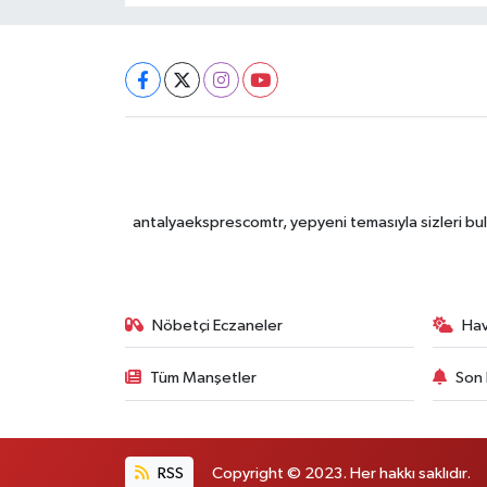
antalyaeksprescomtr, yepyeni temasıyla sizleri bulu
Nöbetçi Eczaneler
Ha
Tüm Manşetler
Son 
RSS
Copyright © 2023. Her hakkı saklıdır.