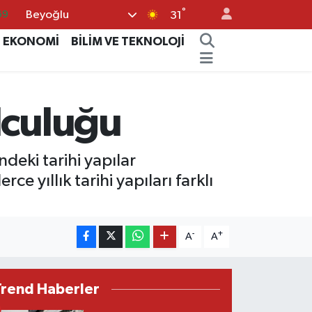
°
Beyoğlu
06
31
02
EKONOMİ
BİLİM VE TEKNOLOJİ
.2
32
lculuğu
48
69
eki tarihi yapılar
ce yıllık tarihi yapıları farklı
-
+
A
A
Trend Haberler