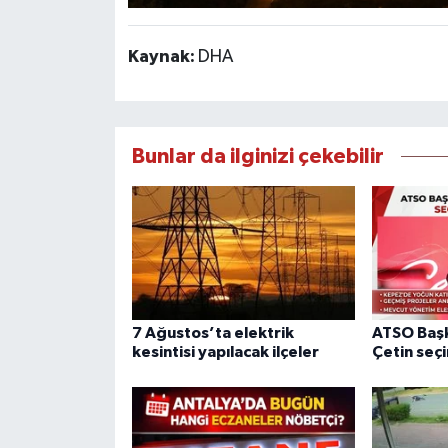
Kaynak:
DHA
Bunlar da ilginizi çekebilir
7 Ağustos’ta elektrik
ATSO Başk
kesintisi yapılacak ilçeler
Çetin seçi