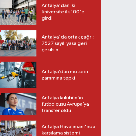
Antalya'dan iki
üniversite ilk 100'e
girdi
Antalya'da ortak çağrı:
7527 sayılı yasa geri
çekilsin
Antalya’dan motorin
zammına tepki
Antalya kulübünün
futbolcusu Avrupa’ya
transfer oldu
Antalya Havalimanı'nda
karşılama sistemi