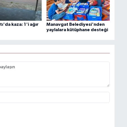
'da kaza: 1'i ağır
Manavgat Belediyesi'nden
yaylalara kütüphane desteği