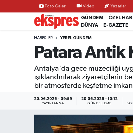
Foto Galeri
Video
Yazarlar
GÜNDEM
ÖZEL HAB
ÖZEL HABER
Nöbetçi Eczaneler
DÜNYA
E-GAZETE
GÜNDEM
Hava Durumu
HABERLER
YEREL GÜNDEM
Patara Antik
YEREL GÜNDEM
Trafik Durumu
Antalya'da gece müzeciliği uyg
EKONOMİ
Süper Lig Puan Durumu ve Fikstür
ışıklandırılarak ziyaretçilerin be
KÜLTÜR - SANAT
Tüm Manşetler
bir atmosferde keşfetme imkan
SPOR
Son Dakika Haberleri
20.06.2026 - 09:59
20.06.2026 - 10:12
YAYINLANMA
GÜNCELLEME
PAY
SİYASET
Haber Arşivi
SAĞLIK