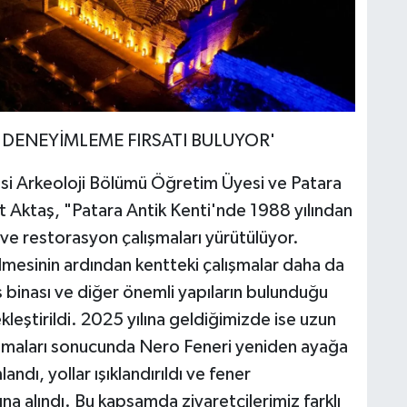
RI DENEYİMLEME FIRSATI BULUYOR'
esi Arkeoloji Bölümü Öğretim Üyesi ve Patara
 Aktaş, "Patara Antik Kenti'nde 1988 yılından
ve restorasyon çalışmaları yürütülüyor.
dilmesinin ardından kentteki çalışmalar daha da
s binası ve diğer önemli yapıların bulunduğu
leştirildi. 2025 yılına geldiğimizde ise uzun
şmaları sonucunda Nero Feneri yeniden ayağa
ndı, yollar ışıklandırıldı ve fener
na alındı. Bu kapsamda ziyaretçilerimiz farklı