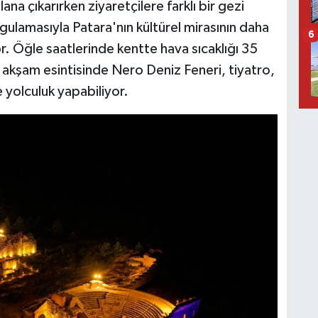
plana çıkarırken ziyaretçilere farklı bir gezi
ulamasıyla Patara'nın kültürel mirasının daha
6
or. Öğle saatlerinde kentte hava sıcaklığı 35
 akşam esintisinde Nero Deniz Feneri, tiyatro,
e yolculuk yapabiliyor.