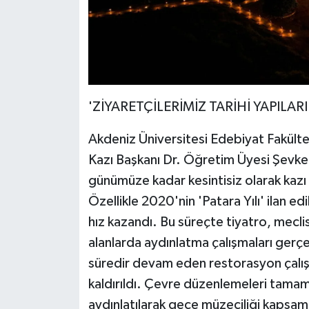
'ZİYARETÇİLERİMİZ TARİHİ YAPILA
Akdeniz Üniversitesi Edebiyat Fakült
Kazı Başkanı Dr. Öğretim Üyesi Şevket
günümüze kadar kesintisiz olarak kazı 
Özellikle 2020'nin 'Patara Yılı' ilan e
hız kazandı. Bu süreçte tiyatro, mecli
alanlarda aydınlatma çalışmaları gerçek
süredir devam eden restorasyon çalı
kaldırıldı. Çevre düzenlemeleri tamamla
aydınlatılarak gece müzeciliği kapsamı