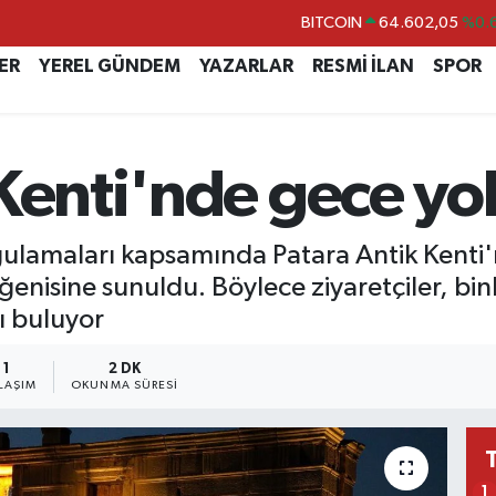
DOLAR
47,6006
%0.
EURO
55,0250
%0.
ER
YEREL GÜNDEM
YAZARLAR
RESMİ İLAN
SPOR
STERLİN
64,2398
%0
GRAM ALTIN
6513.94
%0.
 Kenti'nde gece yo
BİST100
13.768
%
BITCOIN
64.602,05
%0.
ulamaları kapsamında Patara Antik Kenti'nd
ğenisine sunuldu. Böylece ziyaretçiler, binler
ı buluyor
1
2 DK
LAŞIM
OKUNMA SÜRESI
1