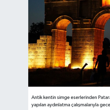
DÜNYA
EĞİTİM
TURİZM
RÖPORTAJ
VİDEO HABERLER
YAZARLAR
RESMİ İLAN
MAGAZİN
Antik kentin simge eserlerinden Patara
yapılan aydınlatma çalışmalarıyla gece