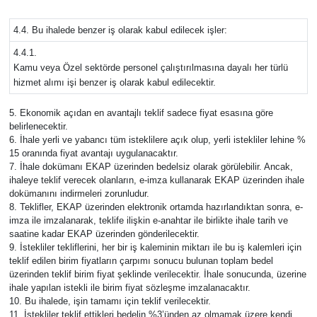
4.4. Bu ihalede benzer iş olarak kabul edilecek işler:
4.4.1.
Kamu veya Özel sektörde personel çalıştırılmasına dayalı her türlü
hizmet alımı işi benzer iş olarak kabul edilecektir.
5. Ekonomik açıdan en avantajlı teklif sadece fiyat esasına göre
belirlenecektir.
6. İhale yerli ve yabancı tüm isteklilere açık olup, yerli istekliler lehine %
15 oranında fiyat avantajı uygulanacaktır.
7. İhale dokümanı EKAP üzerinden bedelsiz olarak görülebilir. Ancak,
ihaleye teklif verecek olanların, e-imza kullanarak EKAP üzerinden ihale
dokümanını indirmeleri zorunludur.
8. Teklifler, EKAP üzerinden elektronik ortamda hazırlandıktan sonra, e-
imza ile imzalanarak, teklife ilişkin e-anahtar ile birlikte ihale tarih ve
saatine kadar EKAP üzerinden gönderilecektir.
9. İstekliler tekliflerini, her bir iş kaleminin miktarı ile bu iş kalemleri için
teklif edilen birim fiyatların çarpımı sonucu bulunan toplam bedel
üzerinden teklif birim fiyat şeklinde verilecektir. İhale sonucunda, üzerine
ihale yapılan istekli ile birim fiyat sözleşme imzalanacaktır.
10. Bu ihalede, işin tamamı için teklif verilecektir.
11. İstekliler teklif ettikleri bedelin %3’ünden az olmamak üzere kendi