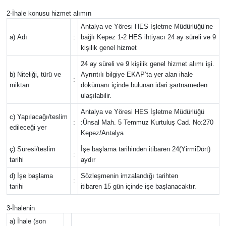
2-İhale konusu hizmet alımın
Antalya ve Yöresi HES İşletme Müdürlüğü’ne
a) Adı
:
bağlı Kepez 1-2 HES ihtiyacı 24 ay süreli ve 9
kişilik genel hizmet
24 ay süreli ve 9 kişilik genel hizmet alımı işi.
b) Niteliği, türü ve
Ayrıntılı bilgiye EKAP’ta yer alan ihale
:
miktarı
dokümanı içinde bulunan idari şartnameden
ulaşılabilir.
Antalya ve Yöresi HES İşletme Müdürlüğü
c) Yapılacağı/teslim
:
:Ünsal Mah. 5 Temmuz Kurtuluş Cad. No:270
edileceği yer
Kepez/Antalya
ç) Süresi/teslim
İşe başlama tarihinden itibaren 24(YirmiDört)
:
tarihi
aydır
d) İşe başlama
Sözleşmenin imzalandığı tarihten
:
tarihi
itibaren 15 gün içinde işe başlanacaktır.
3-İhalenin
a) İhale (son