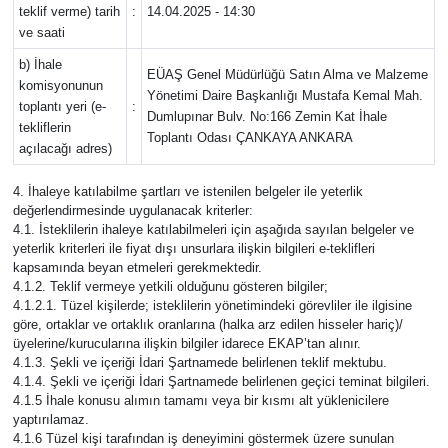
teklif verme) tarih
:
14.04.2025 - 14:30
ve saati
b) İhale
EÜAŞ Genel Müdürlüğü Satın Alma ve Malzeme
komisyonunun
Yönetimi Daire Başkanlığı Mustafa Kemal Mah.
toplantı yeri (e-
:
Dumlupınar Bulv. No:166 Zemin Kat İhale
tekliflerin
Toplantı Odası ÇANKAYA ANKARA
açılacağı adres)
4. İhaleye katılabilme şartları ve istenilen belgeler ile yeterlik
değerlendirmesinde uygulanacak kriterler:
4.1. İsteklilerin ihaleye katılabilmeleri için aşağıda sayılan belgeler ve
yeterlik kriterleri ile fiyat dışı unsurlara ilişkin bilgileri e-teklifleri
kapsamında beyan etmeleri gerekmektedir.
4.1.2. Teklif vermeye yetkili olduğunu gösteren bilgiler;
4.1.2.1. Tüzel kişilerde; isteklilerin yönetimindeki görevliler ile ilgisine
göre, ortaklar ve ortaklık oranlarına (halka arz edilen hisseler hariç)/
üyelerine/kurucularına ilişkin bilgiler idarece EKAP’tan alınır.
4.1.3. Şekli ve içeriği İdari Şartnamede belirlenen teklif mektubu.
4.1.4. Şekli ve içeriği İdari Şartnamede belirlenen geçici teminat bilgileri.
4.1.5 İhale konusu alımın tamamı veya bir kısmı alt yüklenicilere
yaptırılamaz.
4.1.6 Tüzel kişi tarafından iş deneyimini göstermek üzere sunulan