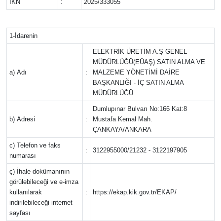
İKN
:
2025/333055
DÜNYA
1-İdarenin
EĞİTİM
ELEKTRİK ÜRETİM A.Ş GENEL
MÜDÜRLÜĞÜ(EÜAŞ) SATIN ALMA VE
TURİZM
a) Adı
:
MALZEME YÖNETİMİ DAİRE
BAŞKANLIĞI - İÇ SATIN ALMA
RÖPORTAJ
MÜDÜRLÜĞÜ
Dumlupınar Bulvarı No:166 Kat:8
VİDEO HABERLER
b) Adresi
:
Mustafa Kemal Mah.
ÇANKAYA/ANKARA
YAZARLAR
c) Telefon ve faks
:
3122955000/21232 - 3122197905
numarası
RESMİ İLAN
ç) İhale dokümanının
görülebileceği ve e-imza
kullanılarak
:
https://ekap.kik.gov.tr/EKAP/
MAGAZİN
indirilebileceği internet
sayfası