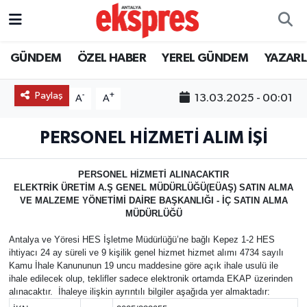
ÖZEL HABER
Nöbetçi Eczaneler
GÜNDEM
ÖZEL HABER
YEREL GÜNDEM
YAZAR
GÜNDEM
Hava Durumu
Paylaş
-
+
13.03.2025 - 00:01
A
A
YEREL GÜNDEM
Trafik Durumu
PERSONEL HİZMETİ ALIM İŞİ
EKONOMİ
Süper Lig Puan Durumu ve Fikstür
PERSONEL HİZMETİ ALINACAKTIR
ELEKTRİK ÜRETİM A.Ş GENEL MÜDÜRLÜĞÜ(EÜAŞ) SATIN ALMA
KÜLTÜR - SANAT
Tüm Manşetler
VE MALZEME YÖNETİMİ DAİRE BAŞKANLIĞI - İÇ SATIN ALMA
MÜDÜRLÜĞÜ
SPOR
Son Dakika Haberleri
Antalya ve Yöresi HES İşletme Müdürlüğü’ne bağlı Kepez 1-2 HES
ihtiyacı 24 ay süreli ve 9 kişilik genel hizmet hizmet alımı 4734 sayılı
SİYASET
Haber Arşivi
Kamu İhale Kanununun 19 uncu maddesine göre açık ihale usulü ile
ihale edilecek olup, teklifler sadece elektronik ortamda EKAP üzerinden
alınacaktır. İhaleye ilişkin ayrıntılı bilgiler aşağıda yer almaktadır:
SAĞLIK