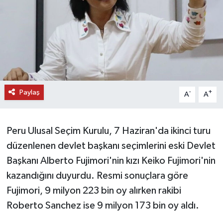
DÜNYA
EĞİTİM
TURİZM
Paylaş
-
+
RÖPORTAJ
A
A
VİDEO HABERLER
Peru Ulusal Seçim Kurulu, 7 Haziran'da ikinci turu
YAZARLAR
düzenlenen devlet başkanı seçimlerini eski Devlet
Başkanı Alberto Fujimori'nin kızı Keiko Fujimori'nin
RESMİ İLAN
kazandığını duyurdu. Resmi sonuçlara göre
Fujimori, 9 milyon 223 bin oy alırken rakibi
MAGAZİN
Roberto Sanchez ise 9 milyon 173 bin oy aldı.