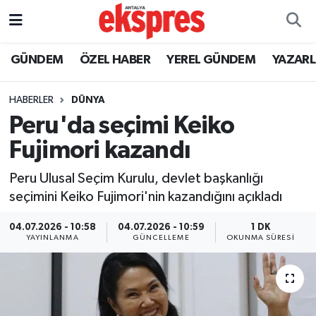
ÖZEL HABER
Nöbetçi Eczaneler
GÜNDEM
ÖZEL HABER
YEREL GÜNDEM
YAZAR
GÜNDEM
Hava Durumu
HABERLER
DÜNYA
Peru'da seçimi Keiko
YEREL GÜNDEM
Trafik Durumu
Fujimori kazandı
EKONOMİ
Süper Lig Puan Durumu ve Fikstür
Peru Ulusal Seçim Kurulu, devlet başkanlığı
seçimini Keiko Fujimori'nin kazandığını açıkladı
KÜLTÜR - SANAT
Tüm Manşetler
04.07.2026 - 10:58
04.07.2026 - 10:59
1 DK
SPOR
Son Dakika Haberleri
YAYINLANMA
GÜNCELLEME
OKUNMA SÜRESI
SİYASET
Haber Arşivi
SAĞLIK