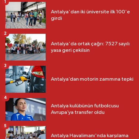
1
Antalya'dan iki üniversite ilk 100'e
girdi
2
Antalya'da ortak çağrı: 7527 sayılı
yasa geri çekilsin
3
Antalya’dan motorin zammına tepki
4
Antalya kulübünün futbolcusu
Avrupa’ya transfer oldu
5
Antalya Havalimanı'nda karşılama