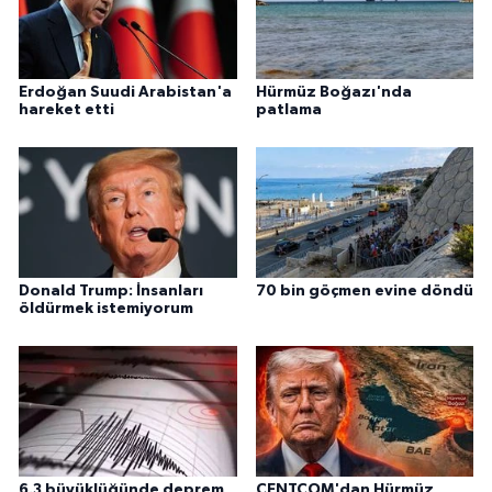
Erdoğan Suudi Arabistan'a
Hürmüz Boğazı'nda
hareket etti
patlama
Donald Trump: İnsanları
70 bin göçmen evine döndü
öldürmek istemiyorum
6.3 büyüklüğünde deprem
CENTCOM'dan Hürmüz