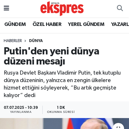
ÖZEL HABER
Nöbetçi Eczaneler
GÜNDEM
ÖZEL HABER
YEREL GÜNDEM
YAZAR
GÜNDEM
Hava Durumu
HABERLER
DÜNYA
Putin'den yeni dünya
YEREL GÜNDEM
Trafik Durumu
düzeni mesajı
EKONOMİ
Süper Lig Puan Durumu ve Fikstür
Rusya Devlet Başkanı Vladimir Putin, tek kutuplu
dünya düzeninin, yalnızca en zengin ülkelere
KÜLTÜR - SANAT
Tüm Manşetler
hizmet ettiğini söyleyerek, “Bu artık geçmişte
kalıyor” dedi
SPOR
Son Dakika Haberleri
07.07.2025 - 10:39
1 DK
SİYASET
Haber Arşivi
YAYINLANMA
OKUNMA SÜRESI
SAĞLIK