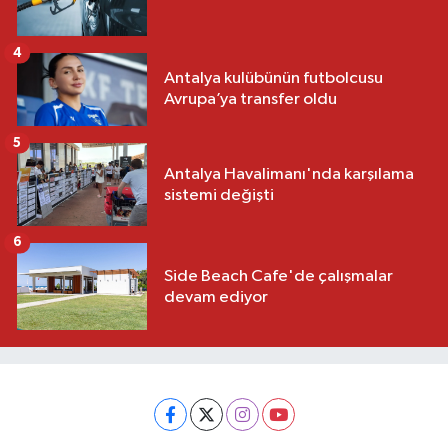
4
Antalya kulübünün futbolcusu
Avrupa’ya transfer oldu
5
Antalya Havalimanı'nda karşılama
sistemi değişti
6
Side Beach Cafe'de çalışmalar
devam ediyor