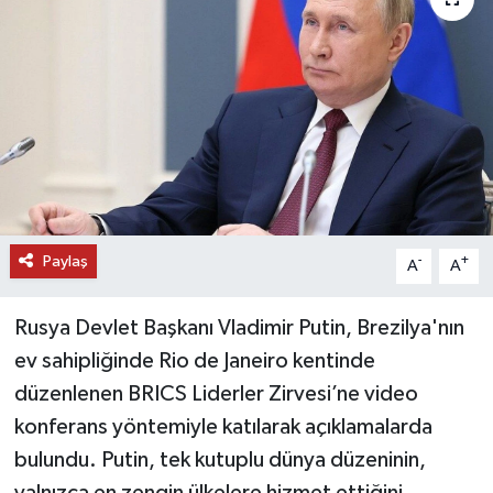
DÜNYA
EĞİTİM
TURİZM
RÖPORTAJ
Paylaş
VİDEO HABERLER
-
+
A
A
YAZARLAR
Rusya Devlet Başkanı Vladimir Putin, Brezilya'nın
ev sahipliğinde Rio de Janeiro kentinde
RESMİ İLAN
düzenlenen BRICS Liderler Zirvesi’ne video
konferans yöntemiyle katılarak açıklamalarda
MAGAZİN
bulundu. Putin, tek kutuplu dünya düzeninin,
yalnızca en zengin ülkelere hizmet ettiğini