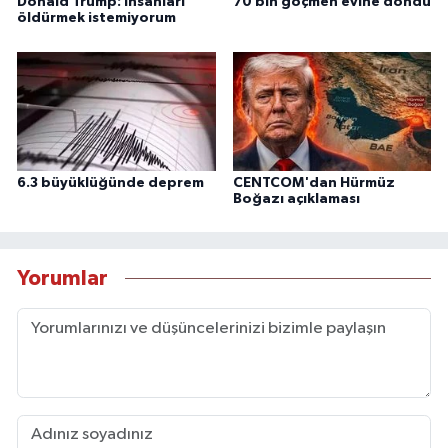
Donald Trump: İnsanları
70 bin göçmen evine döndü
öldürmek istemiyorum
6.3 büyüklüğünde deprem
CENTCOM'dan Hürmüz
Boğazı açıklaması
Yorumlar