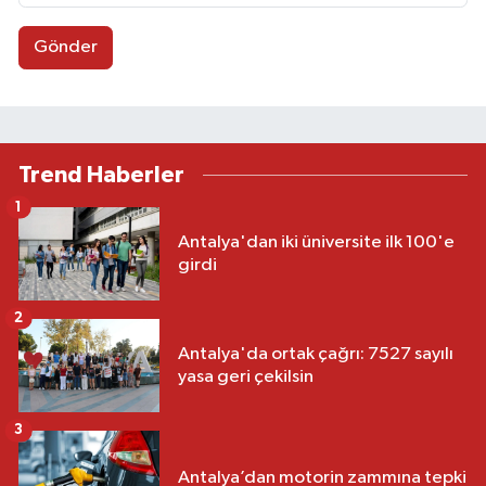
Gönder
Trend Haberler
1
Antalya'dan iki üniversite ilk 100'e
girdi
2
Antalya'da ortak çağrı: 7527 sayılı
yasa geri çekilsin
3
Antalya’dan motorin zammına tepki