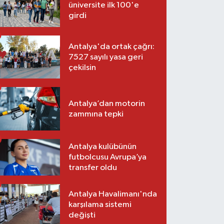
üniversite ilk 100'e
girdi
Antalya'da ortak çağrı:
7527 sayılı yasa geri
çekilsin
Antalya’dan motorin
zammına tepki
Antalya kulübünün
futbolcusu Avrupa’ya
transfer oldu
Antalya Havalimanı'nda
karşılama sistemi
değişti