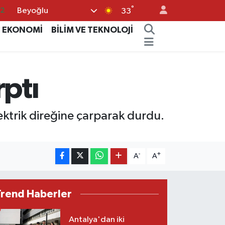
°
Beyoğlu
17
33
27
EKONOMİ
BİLİM VE TEKNOLOJİ
35
12
rptı
19
.2
ektrik direğine çarparak durdu.
-
+
A
A
Trend Haberler
Antalya'dan iki