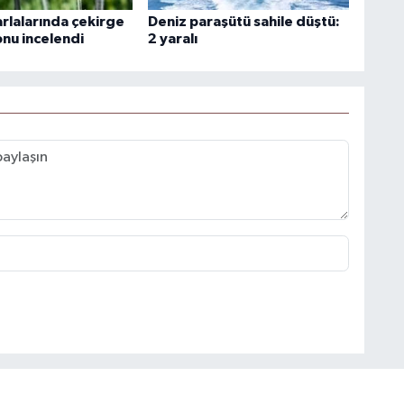
arlalarında çekirge
Deniz paraşütü sahile düştü:
nu incelendi
2 yaralı