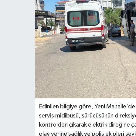
DÜNYA
EĞİTİM
TURİZM
RÖPORTAJ
VİDEO HABERLER
YAZARLAR
RESMİ İLAN
Edinilen bilgiye göre, Yeni Mahalle'de
servis midibüsü, sürücüsünün direksiy
MAGAZİN
kontrolden çıkarak elektrik direğine ç
olay yerine sağlık ve polis ekipleri sev