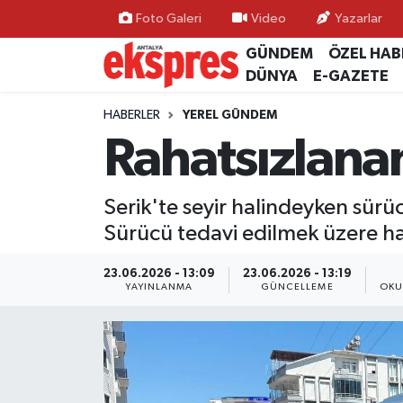
Foto Galeri
Video
Yazarlar
GÜNDEM
ÖZEL HAB
ÖZEL HABER
Nöbetçi Eczaneler
DÜNYA
E-GAZETE
GÜNDEM
Hava Durumu
HABERLER
YEREL GÜNDEM
Rahatsızlanan
YEREL GÜNDEM
Trafik Durumu
Serik'te seyir halindeyken sürü
EKONOMİ
Süper Lig Puan Durumu ve Fikstür
Sürücü tedavi edilmek üzere ha
KÜLTÜR - SANAT
Tüm Manşetler
23.06.2026 - 13:09
23.06.2026 - 13:19
YAYINLANMA
GÜNCELLEME
OKU
SPOR
Son Dakika Haberleri
SİYASET
Haber Arşivi
SAĞLIK