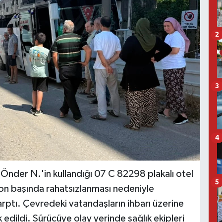
2
3
4
 Önder N.'in kullandığı 07 C 82298 plakalı otel
5
on başında rahatsızlanması nedeniyle
arptı. Çevredeki vatandaşların ihbarı üzerine
k edildi. Sürücüye olay yerinde sağlık ekipleri