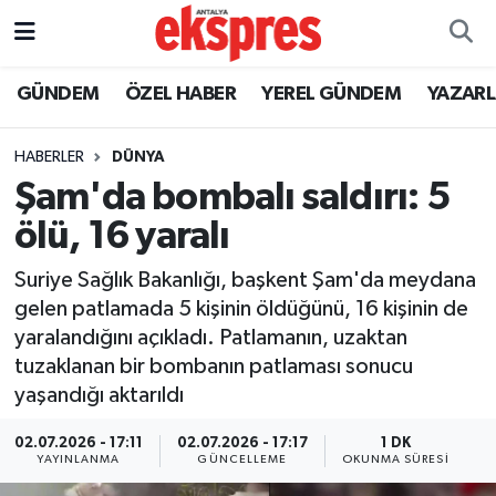
ÖZEL HABER
Nöbetçi Eczaneler
GÜNDEM
ÖZEL HABER
YEREL GÜNDEM
YAZAR
GÜNDEM
Hava Durumu
HABERLER
DÜNYA
Şam'da bombalı saldırı: 5
YEREL GÜNDEM
Trafik Durumu
ölü, 16 yaralı
EKONOMİ
Süper Lig Puan Durumu ve Fikstür
Suriye Sağlık Bakanlığı, başkent Şam'da meydana
gelen patlamada 5 kişinin öldüğünü, 16 kişinin de
KÜLTÜR - SANAT
Tüm Manşetler
yaralandığını açıkladı. Patlamanın, uzaktan
tuzaklanan bir bombanın patlaması sonucu
SPOR
Son Dakika Haberleri
yaşandığı aktarıldı
SİYASET
Haber Arşivi
02.07.2026 - 17:11
02.07.2026 - 17:17
1 DK
YAYINLANMA
GÜNCELLEME
OKUNMA SÜRESI
SAĞLIK