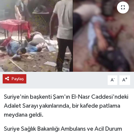
DÜNYA
EĞİTİM
TURİZM
RÖPORTAJ
VİDEO HABERLER
Paylaş
-
+
A
A
YAZARLAR
Suriye'nin başkenti Şam'ın El-Nasr Caddesi'ndeki
RESMİ İLAN
Adalet Sarayı yakınlarında, bir kafede patlama
meydana geldi.
MAGAZİN
Suriye Sağlık Bakanlığı Ambulans ve Acil Durum