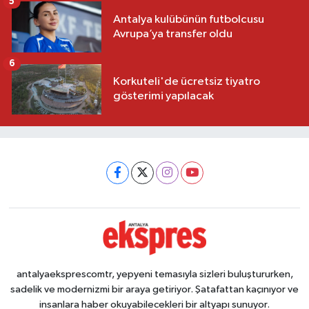
5
Antalya kulübünün futbolcusu
Avrupa’ya transfer oldu
6
Korkuteli'de ücretsiz tiyatro
gösterimi yapılacak
antalyaeksprescomtr, yepyeni temasıyla sizleri buluştururken,
sadelik ve modernizmi bir araya getiriyor. Şatafattan kaçınıyor ve
insanlara haber okuyabilecekleri bir altyapı sunuyor.