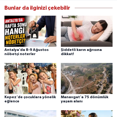
Bunlar da ilginizi çekebilir
Antalya’da 8-9 Ağustos
Şiddetli karın ağrısına
nöbetçi noterler
dikkat!
Kepez'de çocuklara yönelik
Manavgat'a 75 dönümlük
eğlence
yaşam alanı