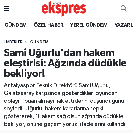
ÖZEL HABER
Nöbetçi Eczaneler
GÜNDEM
ÖZEL HABER
YEREL GÜNDEM
YAZAR
GÜNDEM
Hava Durumu
HABERLER
GÜNDEM
Sami Uğurlu'dan hakem
YEREL GÜNDEM
Trafik Durumu
eleştirisi: Ağzında düdükle
EKONOMİ
Süper Lig Puan Durumu ve Fikstür
bekliyor!
KÜLTÜR - SANAT
Tüm Manşetler
Antalyaspor Teknik Direktörü Sami Uğurlu,
Galatasaray karşısında gösterdikleri oyundan
SPOR
Son Dakika Haberleri
dolayı 1 puan almayı hak ettiklerini düşündüğünü
söyledi. Uğurlu, hakem kararlarına tepki
SİYASET
Haber Arşivi
göstererek, 'Hakem sağ olsun ağzında düdükle
bekliyor, önüne geçemiyoruz' ifadelerini kullandı
SAĞLIK