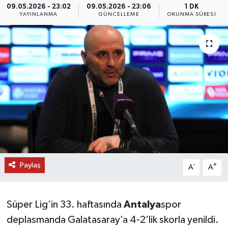
09.05.2026 - 23:02
09.05.2026 - 23:06
1 DK
YAYINLANMA
GÜNCELLEME
OKUNMA SÜRESI
DÜNYA
EĞİTİM
TURİZM
RÖPORTAJ
VİDEO HABERLER
YAZARLAR
Paylaş
-
+
A
A
RESMİ İLAN
MAGAZİN
Süper Lig’in 33. haftasında
Antalya
spor
deplasmanda Galatasaray’a 4-2’lik skorla yenildi.