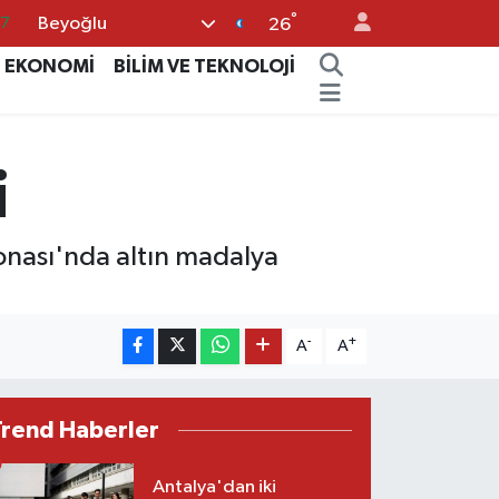
87
°
Beyoğlu
26
18
EKONOMİ
BİLİM VE TEKNOLOJİ
32
38
03
i
14
nası'nda altın madalya
-
+
A
A
Trend Haberler
Antalya'dan iki