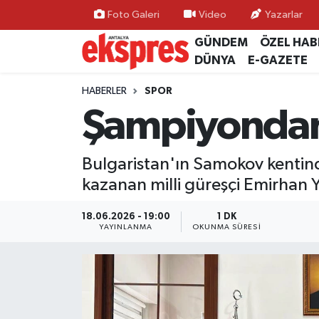
Foto Galeri
Video
Yazarlar
GÜNDEM
ÖZEL HAB
ÖZEL HABER
Nöbetçi Eczaneler
DÜNYA
E-GAZETE
GÜNDEM
Hava Durumu
HABERLER
SPOR
Şampiyondan 
YEREL GÜNDEM
Trafik Durumu
Bulgaristan'ın Samokov kenti
EKONOMİ
Süper Lig Puan Durumu ve Fikstür
kazanan milli güreşçi Emirhan Yü
KÜLTÜR - SANAT
Tüm Manşetler
18.06.2026 - 19:00
1 DK
YAYINLANMA
OKUNMA SÜRESI
SPOR
Son Dakika Haberleri
SİYASET
Haber Arşivi
SAĞLIK