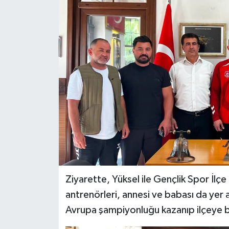
DÜNYA
EĞİTİM
TURİZM
RÖPORTAJ
VİDEO HABERLER
YAZARLAR
RESMİ İLAN
Ziyarette, Yüksel ile Gençlik Spor İl
antrenörleri, annesi ve babası da yer 
MAGAZİN
Avrupa şampiyonluğu kazanıp ilçeye b