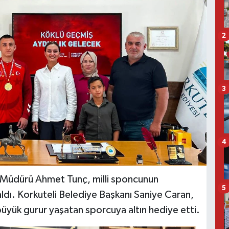
2
3
4
çe Müdürü Ahmet Tunç, milli sponcunun
5
aldı. Korkuteli Belediye Başkanı Saniye Caran,
üyük gurur yaşatan sporcuya altın hediye etti.