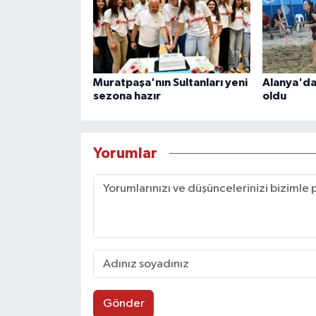
Muratpaşa'nın Sultanları yeni
Alanya'da
sezona hazır
oldu
Yorumlar
Gönder