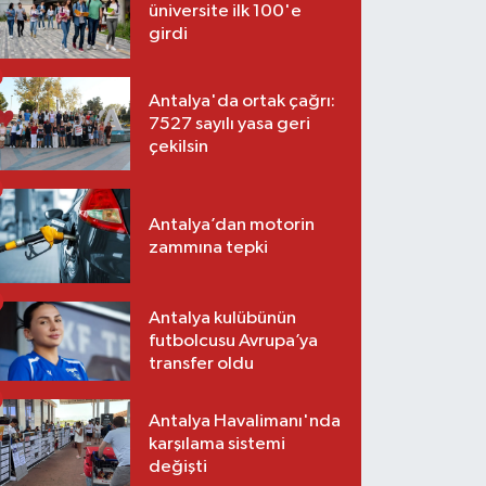
üniversite ilk 100'e
girdi
Antalya'da ortak çağrı:
7527 sayılı yasa geri
çekilsin
Antalya’dan motorin
zammına tepki
Antalya kulübünün
futbolcusu Avrupa’ya
transfer oldu
Antalya Havalimanı'nda
karşılama sistemi
değişti