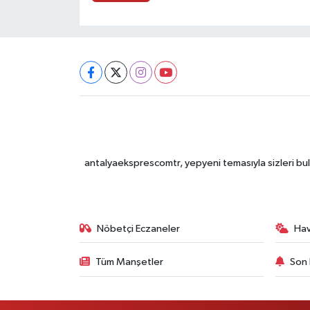
antalyaeksprescomtr, yepyeni temasıyla sizleri bulu
Nöbetçi Eczaneler
Ha
Tüm Manşetler
Son 