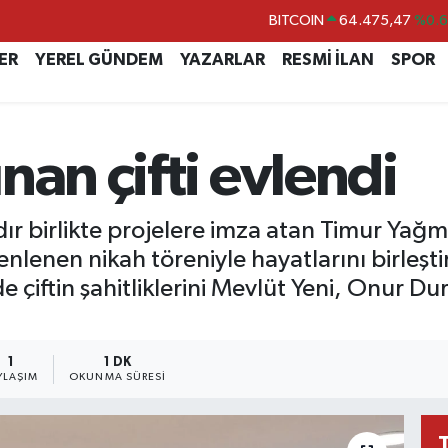
DOLAR
47,5971
%0.
EURO
55,1336
%0.
ER
YEREL GÜNDEM
YAZARLAR
RESMİ İLAN
SPOR
STERLİN
64,2534
%0.
GRAM ALTIN
6518.23
%0.
nan çifti evlendi
BİST100
13.703
%
BITCOIN
64.475,47
%0.
ır birlikte projelere imza atan Timur Yağ
lenen nikah töreniyle hayatlarını birleştir
de çiftin şahitliklerini Mevlüt Yeni, Onur 
1
1 DK
YLAŞIM
OKUNMA SÜRESI