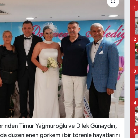
1
2
3
4
erinden Timur Yağmuroğlu ve Dilek Günaydın,
5
a düzenlenen görkemli bir törenle hayatlarını