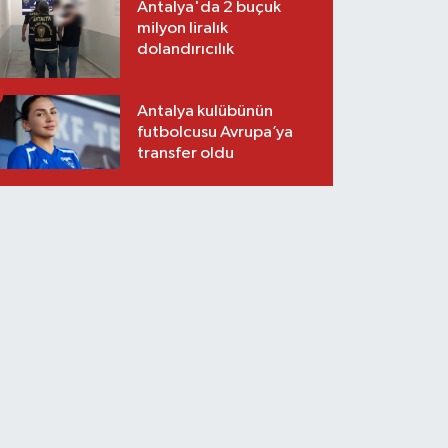
Antalya'da 2 buçuk
milyon liralık
dolandırıcılık
Antalya kulübünün
futbolcusu Avrupa’ya
transfer oldu