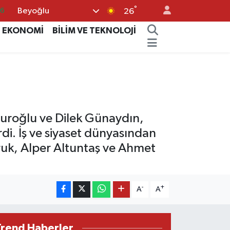
°
Beyoğlu
05
26
18
EKONOMİ
BİLİM VE TEKNOLOJİ
22
39
0
66
muroğlu ve Dilek Günaydın,
di. İş ve siyaset dünyasından
Duruk, Alper Altuntaş ve Ahmet
-
+
A
A
Trend Haberler