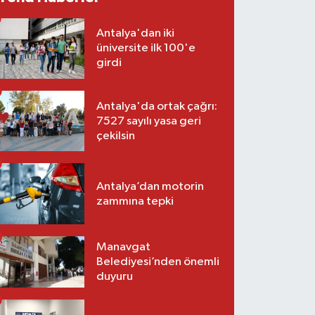
Antalya'dan iki
üniversite ilk 100'e
girdi
Antalya'da ortak çağrı:
7527 sayılı yasa geri
çekilsin
Antalya’dan motorin
zammına tepki
Manavgat
Belediyesi’nden önemli
duyuru