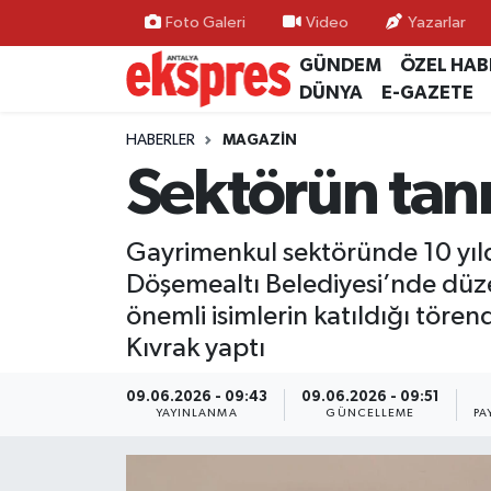
Foto Galeri
Video
Yazarlar
GÜNDEM
ÖZEL HAB
ÖZEL HABER
Nöbetçi Eczaneler
DÜNYA
E-GAZETE
GÜNDEM
Hava Durumu
HABERLER
MAGAZİN
Sektörün tanı
YEREL GÜNDEM
Trafik Durumu
Gayrimenkul sektöründe 10 yıld
EKONOMİ
Süper Lig Puan Durumu ve Fikstür
Döşemealtı Belediyesi’nde düzen
KÜLTÜR - SANAT
Tüm Manşetler
önemli isimlerin katıldığı tören
Kıvrak yaptı
SPOR
Son Dakika Haberleri
09.06.2026 - 09:43
09.06.2026 - 09:51
YAYINLANMA
GÜNCELLEME
PA
SİYASET
Haber Arşivi
SAĞLIK