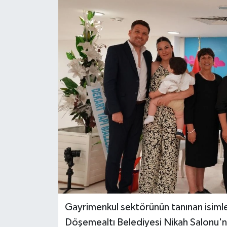
DÜNYA
EĞİTİM
TURİZM
RÖPORTAJ
VİDEO HABERLER
YAZARLAR
RESMİ İLAN
MAGAZİN
Gayrimenkul sektörünün tanınan isiml
Döşemealtı Belediyesi Nikah Salonu'nd