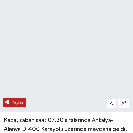
DÜNYA
EĞİTİM
TURİZM
RÖPORTAJ
VİDEO HABERLER
YAZARLAR
RESMİ İLAN
Paylaş
-
+
A
A
MAGAZİN
Kaza, sabah saat 07.30 sıralarında Antalya-
Alanya D-400 Karayolu üzerinde meydana geldi.