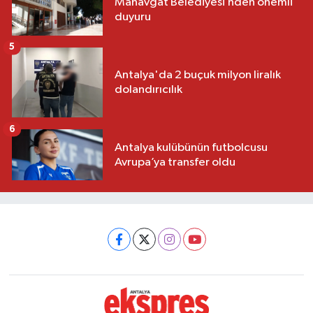
Manavgat Belediyesi’nden önemli
duyuru
5
Antalya'da 2 buçuk milyon liralık
dolandırıcılık
6
Antalya kulübünün futbolcusu
Avrupa’ya transfer oldu