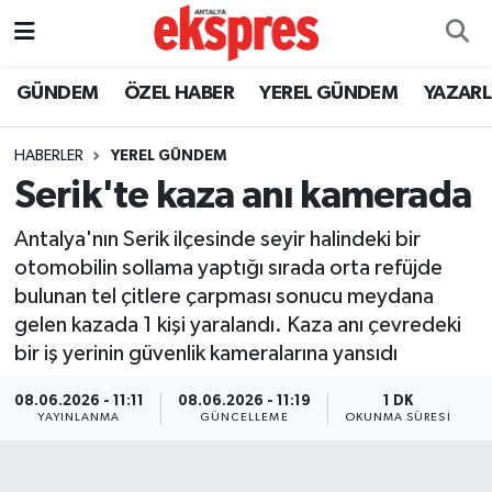
ÖZEL HABER
Nöbetçi Eczaneler
GÜNDEM
ÖZEL HABER
YEREL GÜNDEM
YAZAR
GÜNDEM
Hava Durumu
HABERLER
YEREL GÜNDEM
Serik'te kaza anı kamerada
YEREL GÜNDEM
Trafik Durumu
Antalya'nın Serik ilçesinde seyir halindeki bir
EKONOMİ
Süper Lig Puan Durumu ve Fikstür
otomobilin sollama yaptığı sırada orta refüjde
bulunan tel çitlere çarpması sonucu meydana
KÜLTÜR - SANAT
Tüm Manşetler
gelen kazada 1 kişi yaralandı. Kaza anı çevredeki
bir iş yerinin güvenlik kameralarına yansıdı
SPOR
Son Dakika Haberleri
08.06.2026 - 11:11
08.06.2026 - 11:19
1 DK
SİYASET
Haber Arşivi
YAYINLANMA
GÜNCELLEME
OKUNMA SÜRESI
SAĞLIK