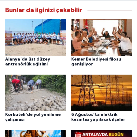
Bunlar da ilginizi çekebilir
Alanya'da üst düzey
Kemer Belediyesi filosu
antrenörlük eğitimi
genişliyor
Korkuteli'de yol yenileme
6 Ağustos’ta elektrik
çalışması
kesintisi yapılacak ilçeler