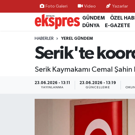
Foto Galeri
Video
Yazarlar
GÜNDEM
ÖZEL HAB
ÖZEL HABER
Nöbetçi Eczaneler
DÜNYA
E-GAZETE
GÜNDEM
Hava Durumu
HABERLER
YEREL GÜNDEM
Serik'te koor
YEREL GÜNDEM
Trafik Durumu
Serik Kaymakamı Cemal Şahin b
EKONOMİ
Süper Lig Puan Durumu ve Fikstür
23.06.2026 - 13:11
23.06.2026 - 13:19
KÜLTÜR - SANAT
Tüm Manşetler
YAYINLANMA
GÜNCELLEME
OKUN
SPOR
Son Dakika Haberleri
SİYASET
Haber Arşivi
SAĞLIK