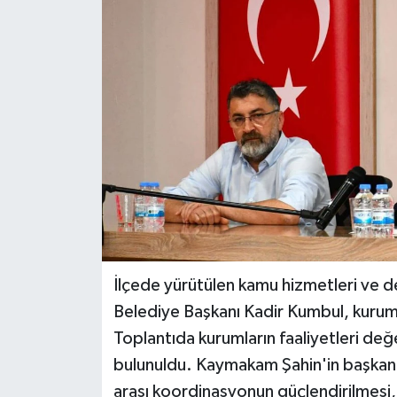
DÜNYA
EĞİTİM
TURİZM
RÖPORTAJ
VİDEO HABERLER
YAZARLAR
İlçede yürütülen kamu hizmetleri ve de
RESMİ İLAN
Belediye Başkanı Kadir Kumbul, kurum 
Toplantıda kurumların faaliyetleri değer
MAGAZİN
bulunuldu. Kaymakam Şahin'in başkanlı
arası koordinasyonun güçlendirilmesi,