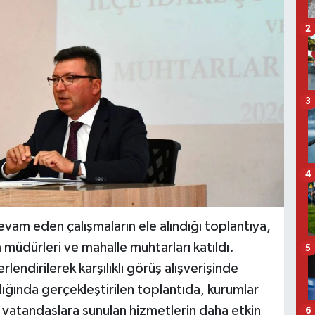
2
3
4
vam eden çalışmaların ele alındığı toplantıya,
müdürleri ve mahalle muhtarları katıldı.
5
lendirilerek karşılıklı görüş alışverişinde
ğında gerçekleştirilen toplantıda, kurumlar
 vatandaşlara sunulan hizmetlerin daha etkin
6