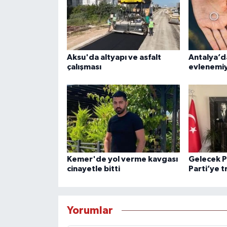
Aksu'da altyapı ve asfalt
Antalya’d
çalışması
evlenemi
Kemer'de yol verme kavgası
Gelecek P
cinayetle bitti
Parti’ye t
Yorumlar