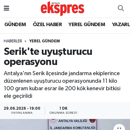
ÖZEL HABER
Nöbetçi Eczaneler
GÜNDEM
ÖZEL HABER
YEREL GÜNDEM
YAZAR
GÜNDEM
Hava Durumu
HABERLER
YEREL GÜNDEM
Serik'te uyuşturucu
YEREL GÜNDEM
Trafik Durumu
operasyonu
EKONOMİ
Süper Lig Puan Durumu ve Fikstür
Antalya'nın Serik ilçesinde jandarma ekiplerince
düzenlenen uyuşturucu operasyonunda 11 kilo
KÜLTÜR - SANAT
Tüm Manşetler
100 gram kubar esrar ile 200 kök kenevir bitkisi
ele geçirildi
SPOR
Son Dakika Haberleri
29.06.2026 - 19:00
1 DK
SİYASET
Haber Arşivi
YAYINLANMA
OKUNMA SÜRESI
SAĞLIK