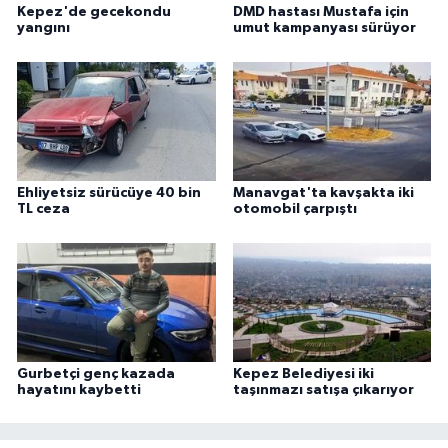
Kepez'de gecekondu
DMD hastası Mustafa için
yangını
umut kampanyası sürüyor
Ehliyetsiz sürücüye 40 bin
Manavgat'ta kavşakta iki
TL ceza
otomobil çarpıştı
Gurbetçi genç kazada
Kepez Belediyesi iki
hayatını kaybetti
taşınmazı satışa çıkarıyor