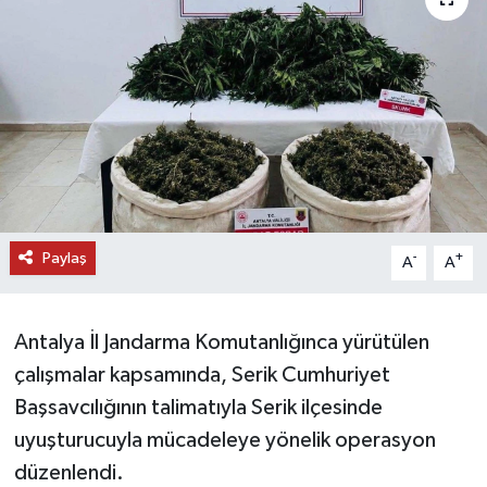
DÜNYA
EĞİTİM
TURİZM
RÖPORTAJ
Paylaş
VİDEO HABERLER
-
+
A
A
YAZARLAR
Antalya İl Jandarma Komutanlığınca yürütülen
RESMİ İLAN
çalışmalar kapsamında, Serik Cumhuriyet
Başsavcılığının talimatıyla Serik ilçesinde
MAGAZİN
uyuşturucuyla mücadeleye yönelik operasyon
düzenlendi.