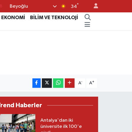
°
Beyoğlu
34
8
EKONOMİ
BİLİM VE TEKNOLOJİ
2
8
3
4
-
+
A
A
Trend Haberler
Antalya'dan iki
üniversite ilk 100'e