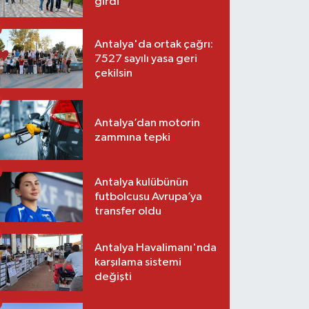
girdi
Antalya'da ortak çağrı:
7527 sayılı yasa geri
çekilsin
Antalya’dan motorin
zammına tepki
Antalya kulübünün
futbolcusu Avrupa’ya
transfer oldu
Antalya Havalimanı'nda
karşılama sistemi
değişti