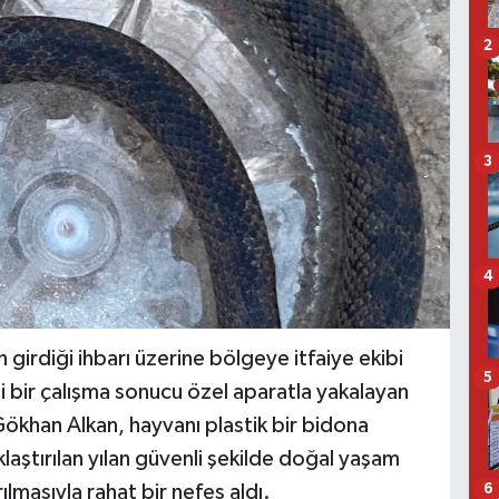
2
3
4
girdiği ihbarı üzerine bölgeye itfaiye ekibi
5
li bir çalışma sonucu özel aparatla yakalayan
Gökhan Alkan, hayvanı plastik bir bidona
aştırılan yılan güvenli şekilde doğal yaşam
rılmasıyla rahat bir nefes aldı.
6