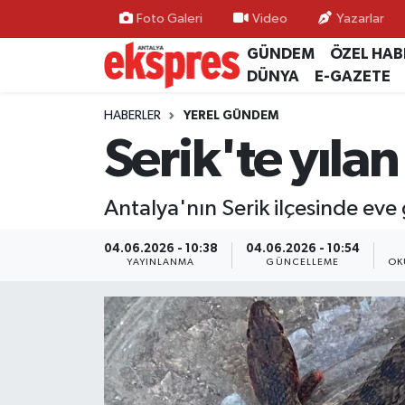
Foto Galeri
Video
Yazarlar
GÜNDEM
ÖZEL HAB
ÖZEL HABER
Nöbetçi Eczaneler
DÜNYA
E-GAZETE
GÜNDEM
Hava Durumu
HABERLER
YEREL GÜNDEM
Serik'te yılan
YEREL GÜNDEM
Trafik Durumu
Antalya'nın Serik ilçesinde eve g
EKONOMİ
Süper Lig Puan Durumu ve Fikstür
04.06.2026 - 10:38
04.06.2026 - 10:54
KÜLTÜR - SANAT
Tüm Manşetler
YAYINLANMA
GÜNCELLEME
OK
SPOR
Son Dakika Haberleri
SİYASET
Haber Arşivi
SAĞLIK