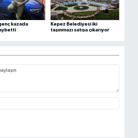
genç kazada
Kepez Belediyesi iki
aybetti
taşınmazı satışa çıkarıyor