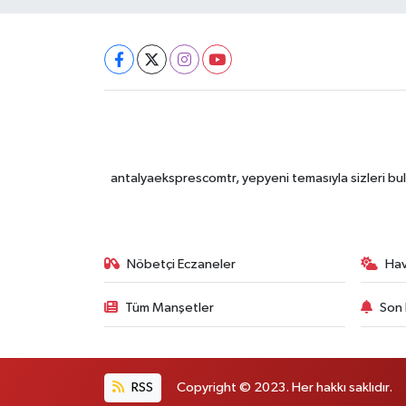
antalyaeksprescomtr, yepyeni temasıyla sizleri bulu
Nöbetçi Eczaneler
Ha
Tüm Manşetler
Son 
RSS
Copyright © 2023. Her hakkı saklıdır.