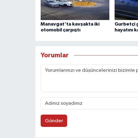
Manavgat'ta kavşakta iki
Gurbetçi 
otomobil çarpıştı
hayatını k
Yorumlar
Gönder