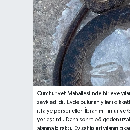
DÜNYA
EĞİTİM
TURİZM
RÖPORTAJ
VİDEO HABERLER
YAZARLAR
Cumhuriyet Mahallesi'nde bir eve yılan 
RESMİ İLAN
sevk edildi. Evde bulunan yılanı dikkat
itfaiye personelleri İbrahim Timur ve 
MAGAZİN
yerleştirdi. Daha sonra bölgeden uzakl
alanına bıraktı. Ev sahipleri yılanın çıka