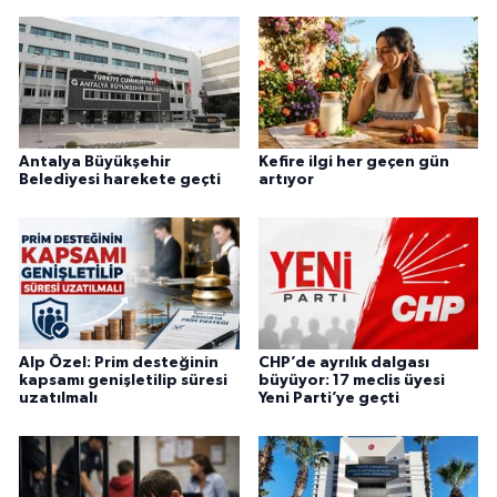
Antalya Büyükşehir
Kefire ilgi her geçen gün
Belediyesi harekete geçti
artıyor
Alp Özel: Prim desteğinin
CHP’de ayrılık dalgası
kapsamı genişletilip süresi
büyüyor: 17 meclis üyesi
uzatılmalı
Yeni Parti’ye geçti