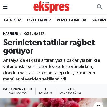
ÖZEL HABER
Nöbetçi Eczaneler
GÜNDEM
ÖZEL HABER
YEREL GÜNDEM
YAZAR
GÜNDEM
Hava Durumu
HABERLER
ÖZEL HABER
Serinleten tatlılar rağbet
YEREL GÜNDEM
Trafik Durumu
görüyor
EKONOMİ
Süper Lig Puan Durumu ve Fikstür
Antalya’da etkisini artıran yaz sıcaklarıyla birlikte
vatandaşlar serinleten lezzetlere yönelirken,
KÜLTÜR - SANAT
Tüm Manşetler
dondurmalı tatlılara olan talep de işletmelerin
menülerini yeniden şekillendirdi
SPOR
Son Dakika Haberleri
04.07.2026 - 11:38
1
2 DK
SİYASET
Haber Arşivi
YAYINLANMA
PAYLAŞIM
OKUNMA SÜRESI
SAĞLIK