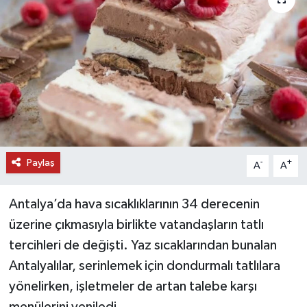
DÜNYA
EĞİTİM
TURİZM
RÖPORTAJ
Paylaş
VİDEO HABERLER
-
+
A
A
YAZARLAR
Antalya’da hava sıcaklıklarının 34 derecenin
üzerine çıkmasıyla birlikte vatandaşların tatlı
RESMİ İLAN
tercihleri de değişti. Yaz sıcaklarından bunalan
Antalyalılar, serinlemek için dondurmalı tatlılara
MAGAZİN
yönelirken, işletmeler de artan talebe karşı
menülerini yeniledi.