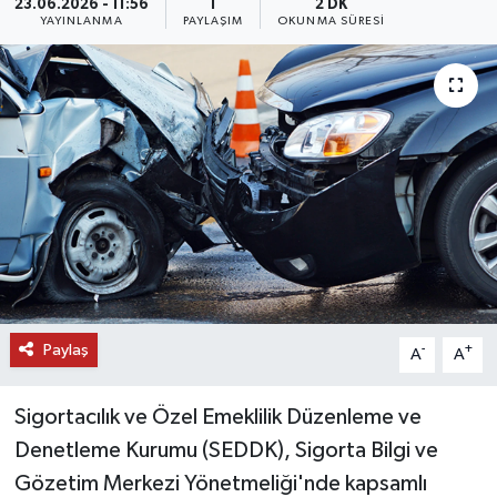
23.06.2026 - 11:56
1
2 DK
YAYINLANMA
PAYLAŞIM
OKUNMA SÜRESI
DÜNYA
EĞİTİM
TURİZM
RÖPORTAJ
VİDEO HABERLER
YAZARLAR
Paylaş
-
+
A
A
RESMİ İLAN
Sigortacılık ve Özel Emeklilik Düzenleme ve
MAGAZİN
Denetleme Kurumu (SEDDK), Sigorta Bilgi ve
Gözetim Merkezi Yönetmeliği'nde kapsamlı