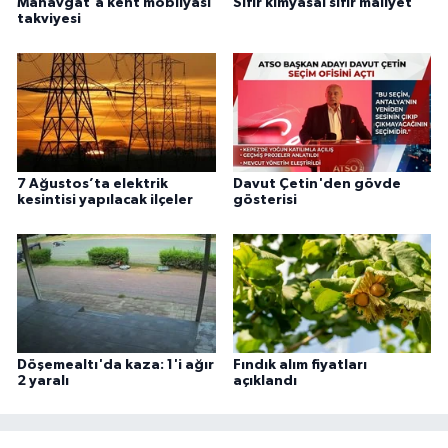
Manavgat'a kent mobilyası
Sıfır kimyasal sıfır maliyet
takviyesi
7 Ağustos’ta elektrik
Davut Çetin'den gövde
kesintisi yapılacak ilçeler
gösterisi
Döşemealtı'da kaza: 1'i ağır
Fındık alım fiyatları
2 yaralı
açıklandı