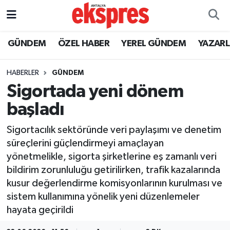
ÖZEL HABER
Nöbetçi Eczaneler
GÜNDEM
ÖZEL HABER
YEREL GÜNDEM
YAZAR
GÜNDEM
Hava Durumu
HABERLER
GÜNDEM
Sigortada yeni dönem
YEREL GÜNDEM
Trafik Durumu
başladı
EKONOMİ
Süper Lig Puan Durumu ve Fikstür
Sigortacılık sektöründe veri paylaşımı ve denetim
süreçlerini güçlendirmeyi amaçlayan
KÜLTÜR - SANAT
Tüm Manşetler
yönetmelikle, sigorta şirketlerine eş zamanlı veri
bildirim zorunluluğu getirilirken, trafik kazalarında
SPOR
Son Dakika Haberleri
kusur değerlendirme komisyonlarının kurulması ve
sistem kullanımına yönelik yeni düzenlemeler
SİYASET
Haber Arşivi
hayata geçirildi
SAĞLIK