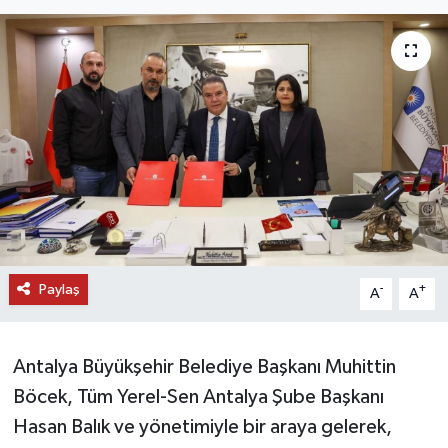
DÜNYA
EĞİTİM
TURİZM
RÖPORTAJ
VİDEO HABERLER
Paylaş
YAZARLAR
-
+
A
A
RESMİ İLAN
Antalya Büyükşehir Belediye Başkanı Muhittin
MAGAZİN
Böcek, Tüm Yerel-Sen Antalya Şube Başkanı
Hasan Balık ve yönetimiyle bir araya gelerek,