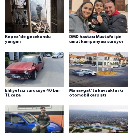
Kepez'de gecekondu
DMD hastası Mustafa için
yangını
umut kampanyası sürüyor
Ehliyetsiz sürücüye 40 bin
Manavgat'ta kavşakta iki
TL ceza
otomobil çarpıştı