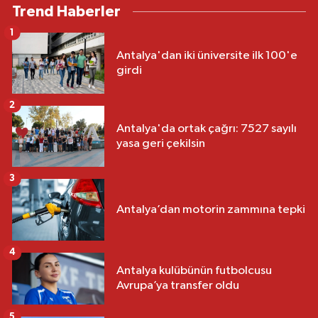
Trend Haberler
1
Antalya'dan iki üniversite ilk 100'e
girdi
2
Antalya'da ortak çağrı: 7527 sayılı
yasa geri çekilsin
3
Antalya’dan motorin zammına tepki
4
Antalya kulübünün futbolcusu
Avrupa’ya transfer oldu
5