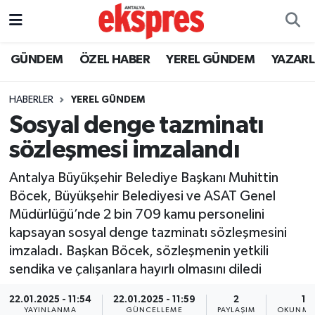
ÖZEL HABER
Nöbetçi Eczaneler
GÜNDEM
ÖZEL HABER
YEREL GÜNDEM
YAZAR
GÜNDEM
Hava Durumu
HABERLER
YEREL GÜNDEM
Sosyal denge tazminatı
YEREL GÜNDEM
Trafik Durumu
sözleşmesi imzalandı
EKONOMİ
Süper Lig Puan Durumu ve Fikstür
Antalya Büyükşehir Belediye Başkanı Muhittin
Böcek, Büyükşehir Belediyesi ve ASAT Genel
KÜLTÜR - SANAT
Tüm Manşetler
Müdürlüğü’nde 2 bin 709 kamu personelini
kapsayan sosyal denge tazminatı sözleşmesini
SPOR
Son Dakika Haberleri
imzaladı. Başkan Böcek, sözleşmenin yetkili
sendika ve çalışanlara hayırlı olmasını diledi
SİYASET
Haber Arşivi
22.01.2025 - 11:54
22.01.2025 - 11:59
2
1 
SAĞLIK
YAYINLANMA
GÜNCELLEME
PAYLAŞIM
OKUNMA 