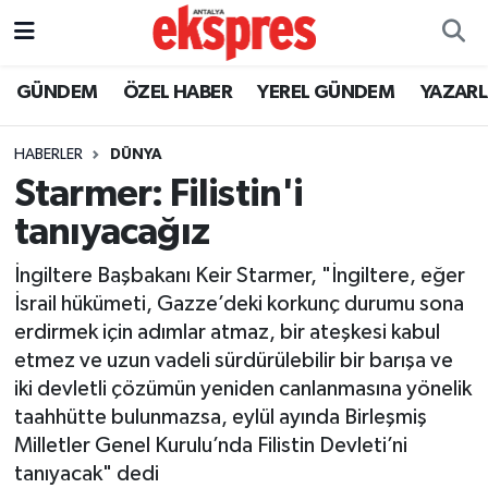
ÖZEL HABER
Nöbetçi Eczaneler
GÜNDEM
ÖZEL HABER
YEREL GÜNDEM
YAZAR
GÜNDEM
Hava Durumu
HABERLER
DÜNYA
Starmer: Filistin'i
YEREL GÜNDEM
Trafik Durumu
tanıyacağız
EKONOMİ
Süper Lig Puan Durumu ve Fikstür
İngiltere Başbakanı Keir Starmer, "İngiltere, eğer
İsrail hükümeti, Gazze’deki korkunç durumu sona
KÜLTÜR - SANAT
Tüm Manşetler
erdirmek için adımlar atmaz, bir ateşkesi kabul
etmez ve uzun vadeli sürdürülebilir bir barışa ve
SPOR
Son Dakika Haberleri
iki devletli çözümün yeniden canlanmasına yönelik
taahhütte bulunmazsa, eylül ayında Birleşmiş
SİYASET
Haber Arşivi
Milletler Genel Kurulu’nda Filistin Devleti’ni
SAĞLIK
tanıyacak" dedi