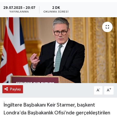
29.07.2025 - 20:07
2 DK
DÜNYA
YAYINLANMA
OKUNMA SÜRESI
EĞİTİM
TURİZM
RÖPORTAJ
VİDEO HABERLER
YAZARLAR
RESMİ İLAN
Paylaş
-
+
A
A
MAGAZİN
İngiltere Başbakanı Keir Starmer, başkent
Londra’da Başbakanlık Ofisi’nde gerçekleştirilen