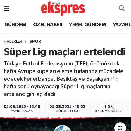
ÖZEL HABER
Nöbetçi Eczaneler
GÜNDEM
ÖZEL HABER
YEREL GÜNDEM
YAZAR
GÜNDEM
Hava Durumu
HABERLER
SPOR
Süper Lig maçları ertelendi
YEREL GÜNDEM
Trafik Durumu
Türkiye Futbol Federasyonu (TFF), önümüzdeki
EKONOMİ
Süper Lig Puan Durumu ve Fikstür
hafta Avrupa kupaları eleme turlarında mücadele
edecek Fenerbahçe, Beşiktaş ve Başakşehir’in
KÜLTÜR - SANAT
Tüm Manşetler
hafta sonu oynayacağı Süper Lig maçlarının
ertelendiğini açıkladı
SPOR
Son Dakika Haberleri
05.08.2025 - 16:48
05.08.2025 - 16:52
1 DK
SİYASET
Haber Arşivi
YAYINLANMA
GÜNCELLEME
OKUNMA SÜRESI
SAĞLIK