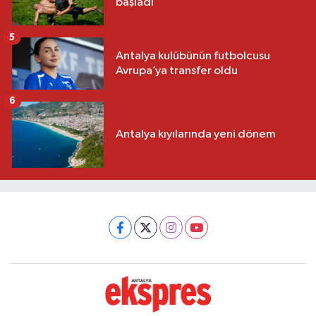
başladı
5
Antalya kulübünün futbolcusu
Avrupa’ya transfer oldu
6
Antalya kıyılarında yeni dönem