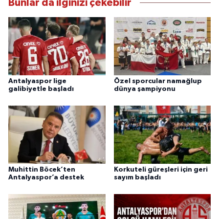
Bunlar da ilginizi çekebilir
Antalyaspor lige
Özel sporcular namağlup
galibiyetle başladı
dünya şampiyonu
Muhittin Böcek’ten
Korkuteli güreşleri için geri
Antalyaspor’a destek
sayım başladı