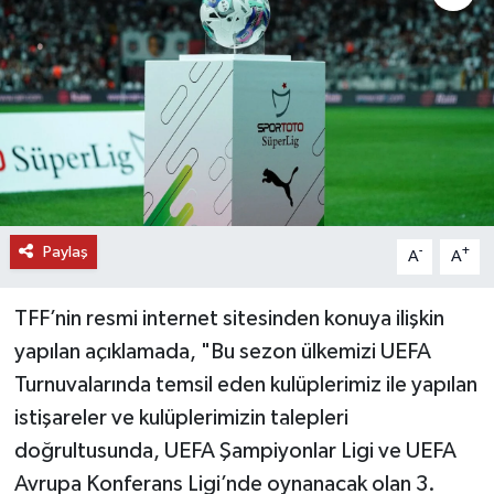
DÜNYA
EĞİTİM
TURİZM
RÖPORTAJ
Paylaş
-
+
A
A
VİDEO HABERLER
TFF’nin resmi internet sitesinden konuya ilişkin
YAZARLAR
yapılan açıklamada, "Bu sezon ülkemizi UEFA
RESMİ İLAN
Turnuvalarında temsil eden kulüplerimiz ile yapılan
istişareler ve kulüplerimizin talepleri
MAGAZİN
doğrultusunda, UEFA Şampiyonlar Ligi ve UEFA
Avrupa Konferans Ligi’nde oynanacak olan 3.