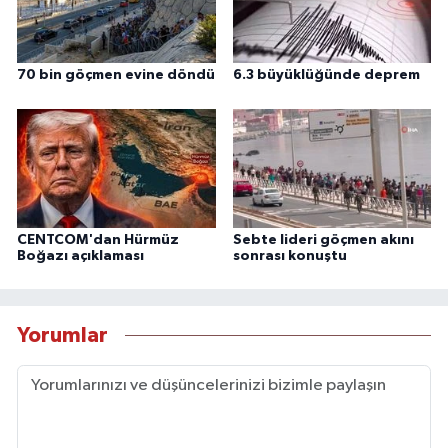
70 bin göçmen evine döndü
6.3 büyüklüğünde deprem
CENTCOM'dan Hürmüz
Sebte lideri göçmen akını
Boğazı açıklaması
sonrası konuştu
Yorumlar