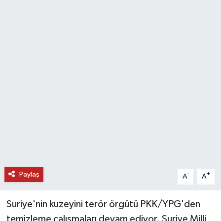
DÜNYA
EĞİTİM
TURİZM
RÖPORTAJ
VİDEO HABERLER
YAZARLAR
RESMİ İLAN
Paylaş
-
+
A
A
MAGAZİN
Suriye'nin kuzeyini terör örgütü PKK/YPG'den
temizleme çalışmaları devam ediyor. Suriye Milli