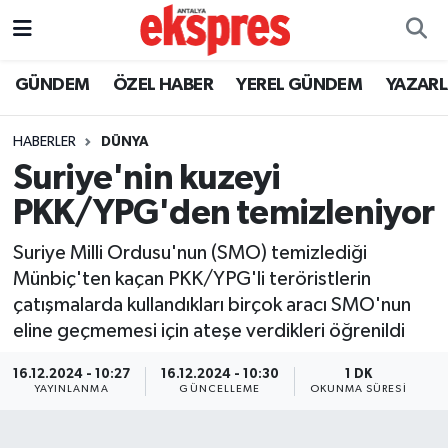
ÖZEL HABER
Nöbetçi Eczaneler
GÜNDEM
ÖZEL HABER
YEREL GÜNDEM
YAZAR
GÜNDEM
Hava Durumu
HABERLER
DÜNYA
Suriye'nin kuzeyi
YEREL GÜNDEM
Trafik Durumu
PKK/YPG'den temizleniyor
EKONOMİ
Süper Lig Puan Durumu ve Fikstür
Suriye Milli Ordusu'nun (SMO) temizlediği
Münbiç'ten kaçan PKK/YPG'li teröristlerin
KÜLTÜR - SANAT
Tüm Manşetler
çatışmalarda kullandıkları birçok aracı SMO'nun
eline geçmemesi için ateşe verdikleri öğrenildi
SPOR
Son Dakika Haberleri
16.12.2024 - 10:27
16.12.2024 - 10:30
1 DK
SİYASET
Haber Arşivi
YAYINLANMA
GÜNCELLEME
OKUNMA SÜRESI
SAĞLIK