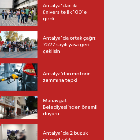
Antalya'dan iki
üniversite ilk 100'e
girdi
Antalya'da ortak çağrı:
7527 sayılı yasa geri
çekilsin
Antalya’dan motorin
zammına tepki
Manavgat
Belediyesi’nden önemli
duyuru
Antalya'da 2 buçuk
milyon liralık