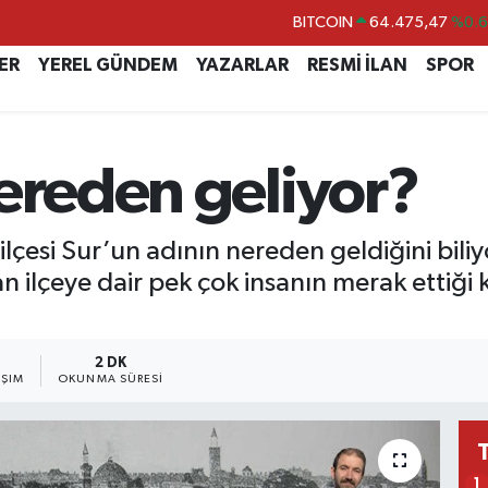
DOLAR
47,5971
%0.
EURO
55,1336
%0.
ER
YEREL GÜNDEM
YAZARLAR
RESMİ İLAN
SPOR
STERLİN
64,2534
%0.
GRAM ALTIN
6527.85
%0.5
ereden geliyor?
BİST100
13.703
%
BITCOIN
64.475,47
%0.
ilçesi Sur’un adının nereden geldiğini bili
 ilçeye dair pek çok insanın merak ettiği ko
2 DK
AŞIM
OKUNMA SÜRESI
1