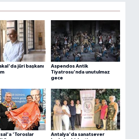
akal'da jüri başkanı
Aspendos Antik
im
Tiyatrosu'nda unutulmaz
gece
sal'a 'Toroslar
Antalya'da sanatsever