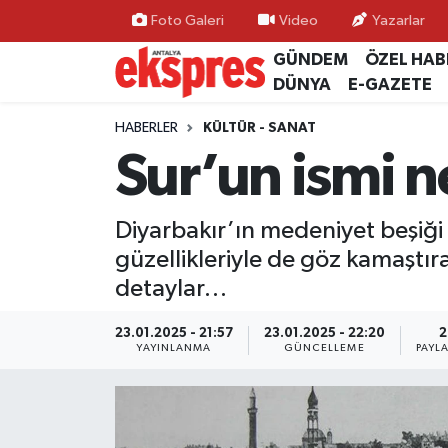
Foto Galeri
Video
Yazarlar
GÜNDEM
ÖZEL HAB
ÖZEL HABER
Nöbetçi Eczaneler
DÜNYA
E-GAZETE
GÜNDEM
Hava Durumu
HABERLER
KÜLTÜR - SANAT
Sur’un ismi n
YEREL GÜNDEM
Trafik Durumu
Diyarbakır’ın medeniyet beşiği 
EKONOMİ
Süper Lig Puan Durumu ve Fikstür
güzellikleriyle de göz kamaştıran
KÜLTÜR - SANAT
Tüm Manşetler
detaylar…
SPOR
Son Dakika Haberleri
23.01.2025 - 21:57
23.01.2025 - 22:20
2
YAYINLANMA
GÜNCELLEME
PAYL
SİYASET
Haber Arşivi
SAĞLIK