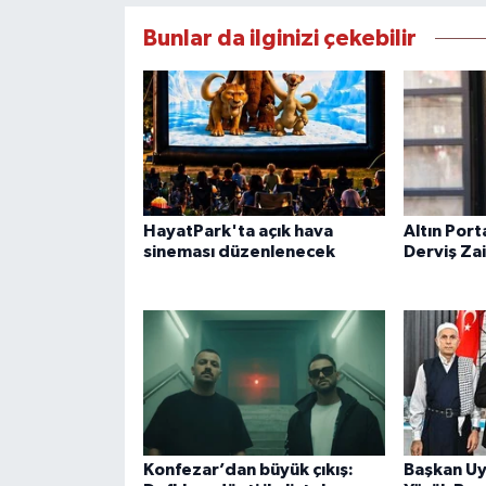
Bunlar da ilginizi çekebilir
HayatPark'ta açık hava
Altın Port
sineması düzenlenecek
Derviş Za
Konfezar’dan büyük çıkış:
Başkan Uy