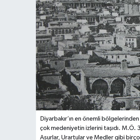
DÜNYA
EĞİTİM
TURİZM
RÖPORTAJ
VİDEO HABERLER
YAZARLAR
RESMİ İLAN
Diyarbakır’ın en önemli bölgelerinden bi
MAGAZİN
çok medeniyetin izlerini taşıdı. M.Ö. 30
Asurlar, Urartular ve Medler gibi birç