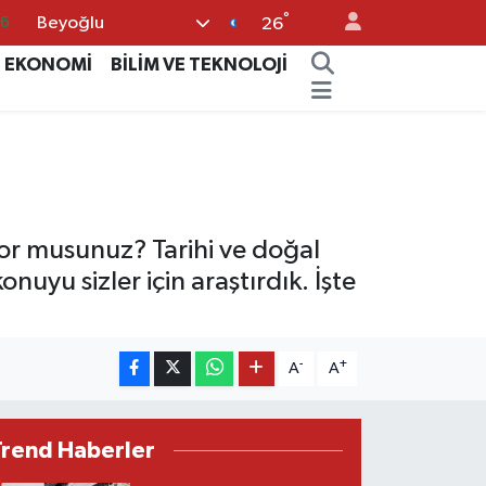
°
Beyoğlu
05
26
18
EKONOMİ
BİLİM VE TEKNOLOJİ
22
4
11
66
yor musunuz? Tarihi ve doğal
nuyu sizler için araştırdık. İşte
-
+
A
A
Trend Haberler