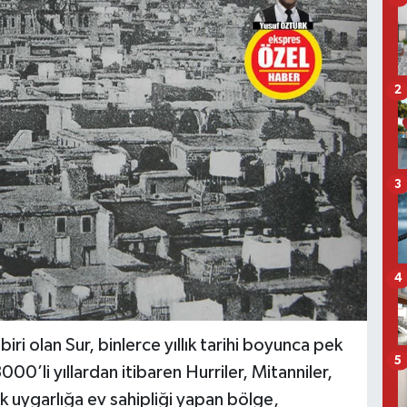
2
3
4
ri olan Sur, binlerce yıllık tarihi boyunca pek
5
00’li yıllardan itibaren Hurriler, Mitanniler,
ok uygarlığa ev sahipliği yapan bölge,