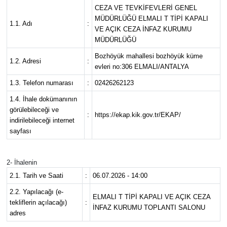
CEZA VE TEVKİFEVLERİ GENEL
DÜNYA
MÜDÜRLÜĞÜ ELMALI T TİPİ KAPALI
1.1. Adı
:
VE AÇIK CEZA İNFAZ KURUMU
MÜDÜRLÜĞÜ
EĞİTİM
Bozhöyük mahallesi bozhöyük küme
1.2. Adresi
:
evleri no:306 ELMALI/ANTALYA
TURİZM
1.3. Telefon numarası
:
02426262123
RÖPORTAJ
1.4. İhale dokümanının
görülebileceği ve
:
https://ekap.kik.gov.tr/EKAP/
indirilebileceği internet
VİDEO HABERLER
sayfası
YAZARLAR
2- İhalenin
RESMİ İLAN
2.1. Tarih ve Saati
:
06.07.2026 - 14:00
2.2. Yapılacağı (e-
ELMALI T TİPİ KAPALI VE AÇIK CEZA
MAGAZİN
tekliflerin açılacağı)
:
İNFAZ KURUMU TOPLANTI SALONU
adres