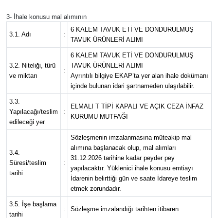
3- İhale konusu mal alımının
6 KALEM TAVUK ETİ VE DONDURULMUŞ
3.1. Adı
:
TAVUK ÜRÜNLERİ ALIMI
6 KALEM TAVUK ETİ VE DONDURULMUŞ
3.2. Niteliği, türü
TAVUK ÜRÜNLERİ ALIMI
:
ve miktarı
Ayrıntılı bilgiye EKAP’ta yer alan ihale dokümanı
içinde bulunan idari şartnameden ulaşılabilir.
3.3.
ELMALI T TİPİ KAPALI VE AÇIK CEZA İNFAZ
Yapılacağı/teslim
:
KURUMU MUTFAĞI
edileceği yer
Sözleşmenin imzalanmasına müteakip mal
alımına başlanacak olup, mal alımları
3.4.
31.12.2026 tarihine kadar peyder pey
Süresi/teslim
:
yapılacaktır. Yüklenici ihale konusu emtiayı
tarihi
İdarenin belirttiği gün ve saate İdareye teslim
etmek zorundadır.
3.5. İşe başlama
:
Sözleşme imzalandığı tarihten itibaren
tarihi