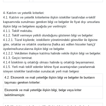
4- Katılım ve yeterlik kriterleri:
4.1. Katılım ve yeterlik kriterlerine ilişkin istekliler tarafından e-teklif
kapsamında sunulması gereken bilgi ve belgeler ile fiyat dışı unsurlara
ilişkin bilgi ve belgelere aşağıda yer verilmiştir:
4.1.1. Teklif mektubu.
4.1.2. Teklif vermeye yetkili olunduğunu gösteren bilgi ve belgeler:
4.1.2.1. Tüzel kişilerde; isteklilerin yönetimindeki görevliler ile ilgisine
göre, ortaklar ve ortaklık oranlarına (halka arz edilen hisseler hariç)/
üyelerine/kurucularına ilişkin bilgi ve belgeler.
4.1.2.2. Vekâleten ihaleye katılma halinde vekile ilişkin bilgi ve belgeler.
4.1.3. Geçici teminat.
4.1.4 İsteklinin iş ortaklığı olması halinde iş ortaklığı beyannamesi.
4.1.5. Yerli malı teklif edenler lehine fiyat avantajından yararlanmak
isteyen istekliler tarafından sunulacak yerli malı belgesi
4.2. Ekonomik ve mali yeterliğe ilişkin bilgi ve belgeler ile bunların
taşıması gereken kriterler:
Ekonomik ve mali yeterliğe ilişkin bilgi, belge veya kriter
belirtilmemiştir.