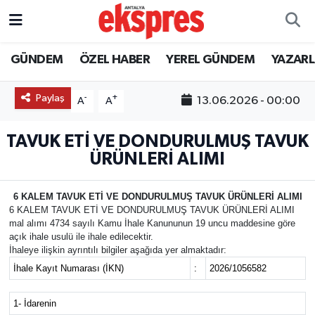
ÖZEL HABER
Nöbetçi Eczaneler
GÜNDEM
ÖZEL HABER
YEREL GÜNDEM
YAZAR
GÜNDEM
Hava Durumu
Paylaş
-
+
13.06.2026 - 00:00
A
A
YEREL GÜNDEM
Trafik Durumu
TAVUK ETİ VE DONDURULMUŞ TAVUK
ÜRÜNLERİ ALIMI
EKONOMİ
Süper Lig Puan Durumu ve Fikstür
KÜLTÜR - SANAT
Tüm Manşetler
6 KALEM TAVUK ETİ VE DONDURULMUŞ TAVUK ÜRÜNLERİ ALIMI
6 KALEM TAVUK ETİ VE DONDURULMUŞ TAVUK ÜRÜNLERİ ALIMI
mal alımı 4734 sayılı Kamu İhale Kanununun 19 uncu maddesine göre
SPOR
Son Dakika Haberleri
açık ihale usulü ile ihale edilecektir.
İhaleye ilişkin ayrıntılı bilgiler aşağıda yer almaktadır:
SİYASET
Haber Arşivi
İhale Kayıt Numarası (İKN)
:
2026/1056582
1- İdarenin
SAĞLIK