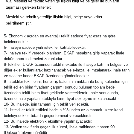
4.3. Mesleki ve teknik yeterliğe ilişkin bilgi ve belgeler ile bunların
taşıması gereken kriterler:
Mesleki ve teknik yeterliğe ilişkin bilgi, belge veya kriter
belirtilmemiştir.
5- Ekonomik açıdan en avantajlı teklif sadece fiyat esasına göre
belirlenecektir.
6- İhaleye sadece yerli istekliler katılabilecektir.
7- İhaleye teklif verecek olanların, EKAP hesabına giriş yaparak ihale
dokümanını indirmeleri zorunludur.
8-Teklifler, EKAP üzerinden teklif mektubu ile ihaleye katılım belgesi ve
diğer ekler kullanılarak hazırlanacak ve e-imza ile imzalanarak ihale tarih
ve saatine kadar EKAP üzerinden gönderilecektir.
9- İstekliler tekliflerini, her bir iş kaleminin miktarı ile bu iş kalemleri için
teklif edilen birim fiyatların çarpımı sonucu bulunan toplam bedel
üzerinden teklif birim fiyat şeklinde vereceklerdir. İhale sonucunda,
üzerine ihale yapılan istekliyle birim fiyat sözleşme imzalanacaktır.
10- Bu ihalede, işin tamamı için teklif verilecektir.
11- İstekliler teklif ettikleri bedelin %3’ünden az olmamak üzere kendi
belirleyecekleri tutarda geçici teminat vereceklerdir.
12- Bu ihalede elektronik eksiltme yapılmayacaktır.
13- Verilen tekliflerin geçerlilik süresi, ihale tarihinden itibaren 90
(Doksan) takvim günüdür.