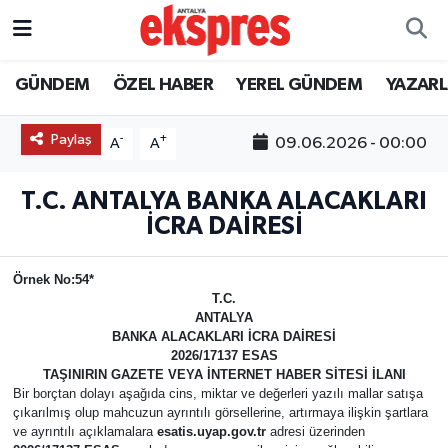
ÖZEL HABER
Nöbetçi Eczaneler
GÜNDEM
ÖZEL HABER
YEREL GÜNDEM
YAZAR
GÜNDEM
Hava Durumu
Paylaş
-
+
09.06.2026 - 00:00
A
A
YEREL GÜNDEM
Trafik Durumu
T.C. ANTALYA BANKA ALACAKLARI
İCRA DAİRESİ
EKONOMİ
Süper Lig Puan Durumu ve Fikstür
KÜLTÜR - SANAT
Tüm Manşetler
Örnek No:54*
T.C.
ANTALYA
SPOR
Son Dakika Haberleri
BANKA ALACAKLARI İCRA DAİRESİ
2026/17137 ESAS
TAŞINIRIN GAZETE VEYA İNTERNET HABER SİTESİ İLANI
SİYASET
Haber Arşivi
Bir borçtan dolayı aşağıda cins, miktar ve değerleri yazılı mallar satışa
çıkarılmış olup mahcuzun ayrıntılı görsellerine, artırmaya ilişkin şartlara
ve ayrıntılı açıklamalara
esatis.uyap.gov.tr
adresi üzerinden
SAĞLIK