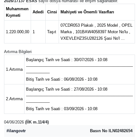
2026/17137 ESAS
sayılı dosya numarası ile erişim sağlanabilir.
Muhammen
DÜNYA
Adedi
Cinsi
Mahiyeti ve Önemli Vasıfları
Kıymeti
07CDR053 Plakalı , 2025 Model , OPEL
EĞİTİM
1.220.000,00
1
Taşıt
Marka , 101BAW4058397 Motor No'lu ,
VXEVLEHZ3SU282126 Şasi No'l ...
TURİZM
Artırma Bilgileri
RÖPORTAJ
Başlangıç Tarih ve Saati : 30/07/2026 - 10:08
--------------------------------------------------------------------------------------
1.Artırma
-------------------
VİDEO HABERLER
Bitiş Tarih ve Saati : 06/08/2026 - 10:08
Başlangıç Tarih ve Saati : 27/08/2026 - 10:08
YAZARLAR
--------------------------------------------------------------------------------------
2.Artırma
-------------------
RESMİ İLAN
Bitiş Tarih ve Saati : 03/09/2026 - 10:08
MAGAZİN
04/06/2026
(İİK m.114/4)
#ilangovtr
Basın No ILN02482654