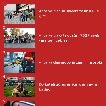
1
Antalya'dan iki üniversite ilk 100'e
girdi
2
Antalya'da ortak çağrı: 7527 sayılı
yasa geri çekilsin
3
Antalya’dan motorin zammına tepki
4
Korkuteli güreşleri için geri sayım
başladı
5