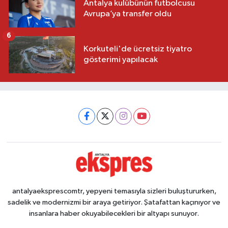
Antalya kulübünün futbolcusu
Avrupa’ya transfer oldu
6
Korkuteli'de ücretsiz tiyatro
gösterimi yapılacak
antalyaeksprescomtr, yepyeni temasıyla sizleri buluştururken,
sadelik ve modernizmi bir araya getiriyor. Şatafattan kaçınıyor ve
insanlara haber okuyabilecekleri bir altyapı sunuyor.