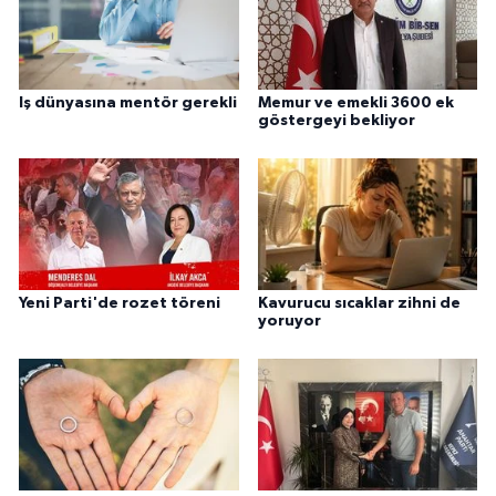
Iş dünyasına mentör gerekli
Memur ve emekli 3600 ek
göstergeyi bekliyor
Yeni Parti'de rozet töreni
Kavurucu sıcaklar zihni de
yoruyor