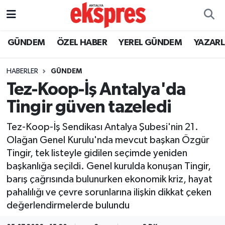
ÖZEL HABER
Nöbetçi Eczaneler
GÜNDEM
ÖZEL HABER
YEREL GÜNDEM
YAZAR
GÜNDEM
Hava Durumu
HABERLER
GÜNDEM
Tez-Koop-İş Antalya'da
YEREL GÜNDEM
Trafik Durumu
Tingir güven tazeledi
EKONOMİ
Süper Lig Puan Durumu ve Fikstür
Tez-Koop-İş Sendikası Antalya Şubesi'nin 21.
Olağan Genel Kurulu'nda mevcut başkan Özgür
KÜLTÜR - SANAT
Tüm Manşetler
Tingir, tek listeyle gidilen seçimde yeniden
başkanlığa seçildi. Genel kurulda konuşan Tingir,
SPOR
Son Dakika Haberleri
barış çağrısında bulunurken ekonomik kriz, hayat
pahalılığı ve çevre sorunlarına ilişkin dikkat çeken
SİYASET
Haber Arşivi
değerlendirmelerde bulundu
SAĞLIK