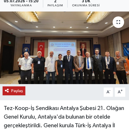
05.07.2026 - 15:20
2
3 DK
YAYINLANMA
PAYLAŞIM
OKUNMA SÜRESI
DÜNYA
EĞİTİM
TURİZM
RÖPORTAJ
VİDEO HABERLER
YAZARLAR
Paylaş
-
+
A
A
RESMİ İLAN
Tez-Koop-İş Sendikası Antalya Şubesi 21. Olağan
MAGAZİN
Genel Kurulu, Antalya'da bulunan bir otelde
gerçekleştirildi. Genel kurula Türk-İş Antalya İl