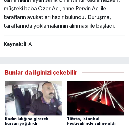
müşteki baba Özer Aci, anne Pervin Aci ile
tarafların avukatları hazır bulundu. Duruşma,
taraflarında yoklamalarının alınması ile başladı.
Kaynak:
İHA
Bunlar da ilginizi çekebilir
Kadın kılığına girerek
Tiësto, İstanbul
kurşun yağdırdı
Festivali’nde sahne aldı