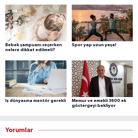
Bebek şampuanı seçerken
Spor yap uzun yaşa!
nelere dikkat edilmeli?
Iş dünyasına mentör gerekli
Memur ve emekli 3600 ek
göstergeyi bekliyor
Yorumlar