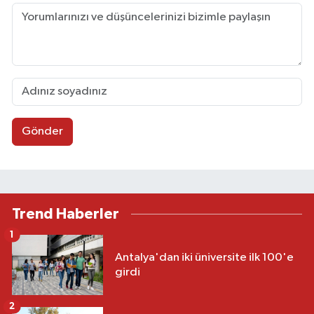
Gönder
Trend Haberler
1
Antalya'dan iki üniversite ilk 100'e
girdi
2