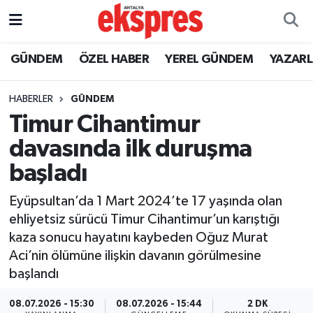
ÖZEL HABER
Nöbetçi Eczaneler
GÜNDEM
ÖZEL HABER
YEREL GÜNDEM
YAZAR
GÜNDEM
Hava Durumu
HABERLER
GÜNDEM
Timur Cihantimur
YEREL GÜNDEM
Trafik Durumu
davasında ilk duruşma
EKONOMİ
Süper Lig Puan Durumu ve Fikstür
başladı
KÜLTÜR - SANAT
Tüm Manşetler
Eyüpsultan’da 1 Mart 2024’te 17 yaşında olan
ehliyetsiz sürücü Timur Cihantimur’un karıştığı
SPOR
Son Dakika Haberleri
kaza sonucu hayatını kaybeden Oğuz Murat
Aci’nin ölümüne ilişkin davanın görülmesine
SİYASET
Haber Arşivi
başlandı
SAĞLIK
08.07.2026 - 15:30
08.07.2026 - 15:44
2 DK