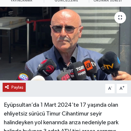
YAYINLANMA
GÜNCELLEME
OKUNMA SÜRESI
DÜNYA
EĞİTİM
TURİZM
RÖPORTAJ
VİDEO HABERLER
YAZARLAR
Paylaş
-
+
A
A
RESMİ İLAN
Eyüpsultan’da 1 Mart 2024’te 17 yaşında olan
ehliyetsiz sürücü Timur Cihantimur seyir
MAGAZİN
halindeyken yol kenarında arıza nedeniyle park