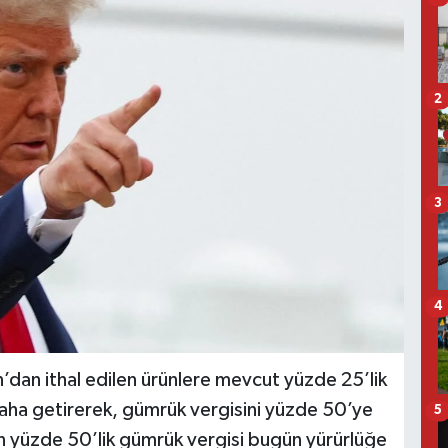
2
3
4
dan ithal edilen ürünlere mevcut yüzde 25’lik
aha getirerek, gümrük vergisini yüzde 50’ye
5
an yüzde 50’lik gümrük vergisi bugün yürürlüğe