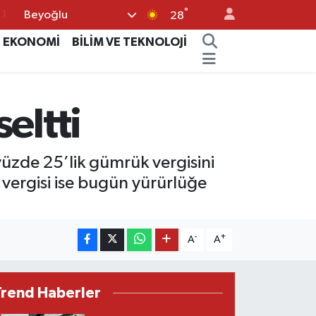
°
Beyoğlu
.1
28
18
EKONOMİ
BİLİM VE TEKNOLOJİ
32
38
eltti
0
14
üzde 25’lik gümrük vergisini
vergisi ise bugün yürürlüğe
-
+
A
A
Trend Haberler