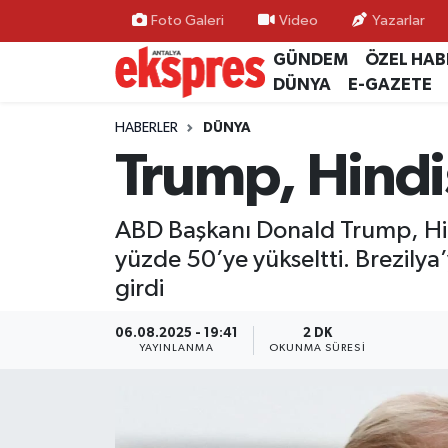
Foto Galeri
Video
Yazarlar
GÜNDEM
ÖZEL HAB
ÖZEL HABER
Nöbetçi Eczaneler
DÜNYA
E-GAZETE
GÜNDEM
Hava Durumu
HABERLER
DÜNYA
Trump, Hindis
YEREL GÜNDEM
Trafik Durumu
ABD Başkanı Donald Trump, Hind
EKONOMİ
Süper Lig Puan Durumu ve Fikstür
yüzde 50’ye yükseltti. Brezily
KÜLTÜR - SANAT
Tüm Manşetler
girdi
SPOR
Son Dakika Haberleri
06.08.2025 - 19:41
2 DK
YAYINLANMA
OKUNMA SÜRESI
SİYASET
Haber Arşivi
SAĞLIK