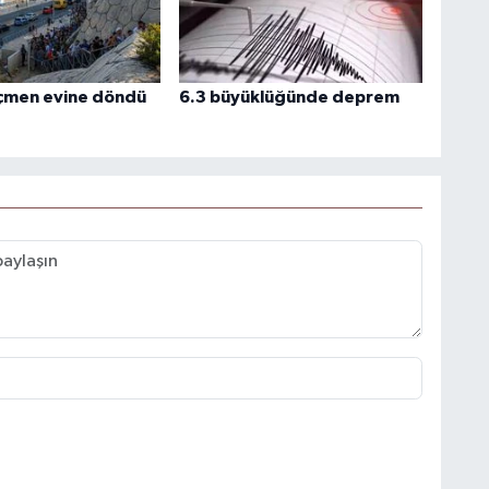
çmen evine döndü
6.3 büyüklüğünde deprem