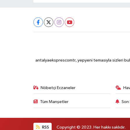
antalyaeksprescomtr, yepyeni temasıyla sizleri bulu
Nöbetçi Eczaneler
Ha
Tüm Manşetler
Son 
RSS
Copyright © 2023. Her hakkı saklıdır.