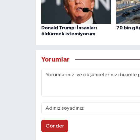
Donald Trump: İnsanları
70 bin gö
öldürmek istemiyorum
Yorumlar
Gönder