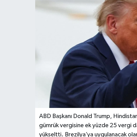
DÜNYA
EĞİTİM
TURİZM
RÖPORTAJ
VİDEO HABERLER
YAZARLAR
RESMİ İLAN
ABD Başkanı Donald Trump, Hindistan’
MAGAZİN
gümrük vergisine ek yüzde 25 vergi d
yükseltti. Brezilya’ya uygulanacak ol