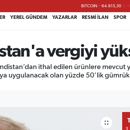
BITCOIN
64.815,30
%-0
DOLAR
47,7436
%0.
ER
YEREL GÜNDEM
YAZARLAR
RESMİ İLAN
SPOR
EURO
55,2510
%0.
STERLİN
64,4811
%0.
tan'a vergiyi yüks
GRAM ALTIN
6660.55
%
BİST100
13.779
%-
istan’dan ithal edilen ürünlere mevcut y
a’ya uygulanacak olan yüzde 50’lik gümrük 
1