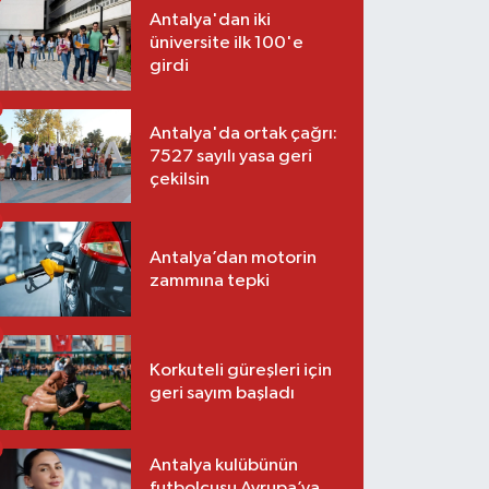
Antalya'dan iki
üniversite ilk 100'e
girdi
Antalya'da ortak çağrı:
7527 sayılı yasa geri
çekilsin
Antalya’dan motorin
zammına tepki
Korkuteli güreşleri için
geri sayım başladı
Antalya kulübünün
futbolcusu Avrupa’ya