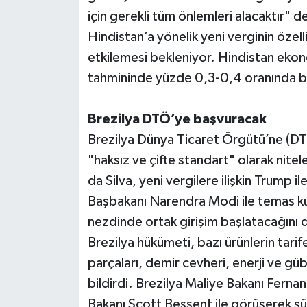
için gerekli tüm önlemleri alacaktır" de
Hindistan’a yönelik yeni verginin özellik
etkilemesi bekleniyor. Hindistan e
tahmininde yüzde 0,3-0,4 oranında bir
Brezilya DTÖ’ye başvuracak
Brezilya Dünya Ticaret Örgütü’ne (DTÖ
"haksız ve çifte standart" olarak nitel
da Silva, yeni vergilere ilişkin Trump
Başbakanı Narendra Modi ile temas kura
nezdinde ortak girişim başlatacağını 
Brezilya hükümeti, bazı ürünlerin tar
parçaları, demir cevheri, enerji ve gü
bildirdi. Brezilya Maliye Bakanı Fer
Bakanı Scott Bessent ile görüşerek sür