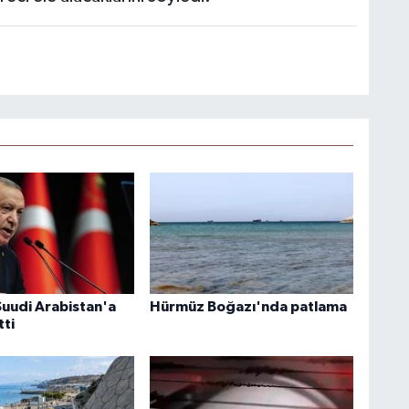
uudi Arabistan'a
Hürmüz Boğazı'nda patlama
tti