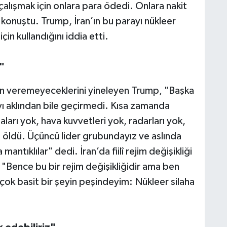
lışmak için onlara para ödedi. Onlara nakit
e konuştu. Trump, İran’ın bu parayı nükleer
çin kullandığını iddia etti.
"
izin veremeyeceklerini yineleyen Trump, "Başka
ı aklından bile geçirmedi. Kısa zamanda
arı yok, hava kuvvetleri yok, radarları yok,
 de öldü. Üçüncü lider grubundayız ve aslında
antıklılar" dedi. İran’da fiilî rejim değişikliği
 "Bence bu bir rejim değişikliğidir ama ben
 çok basit bir şeyin peşindeyim: Nükleer silaha