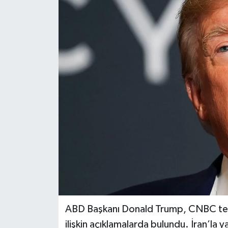
DÜNYA
EĞİTİM
TURİZM
RÖPORTAJ
VİDEO HABERLER
YAZARLAR
RESMİ İLAN
MAGAZİN
ABD Başkanı Donald Trump, CNBC tel
ilişkin açıklamalarda bulundu. İran’la 