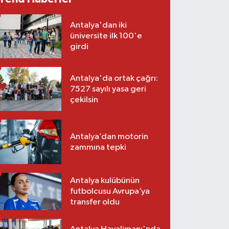
Antalya'dan iki
üniversite ilk 100'e
girdi
Antalya'da ortak çağrı:
7527 sayılı yasa geri
çekilsin
Antalya’dan motorin
zammına tepki
Antalya kulübünün
futbolcusu Avrupa’ya
transfer oldu