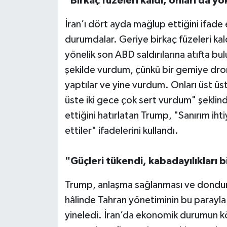
"Birkaç füzeleri kaldı, onları da yo
İran’ı dört ayda mağlup ettiğini ifad
durumdalar. Geriye birkaç füzeleri kald
yönelik son ABD saldırılarına atıfta bu
şekilde vurdum, çünkü bir gemiye dro
yaptılar ve yine vurdum. Onları üst ü
üste iki gece çok sert vurdum" şeklin
ettiğini hatırlatan Trump, "Sanırım ih
ettiler" ifadelerini kullandı.
"Güçleri tükendi, kabadayılıkları b
Trump, anlaşma sağlanması ve dondurul
hâlinde Tahran yönetiminin bu parayla 
yineledi. İran’da ekonomik durumun 