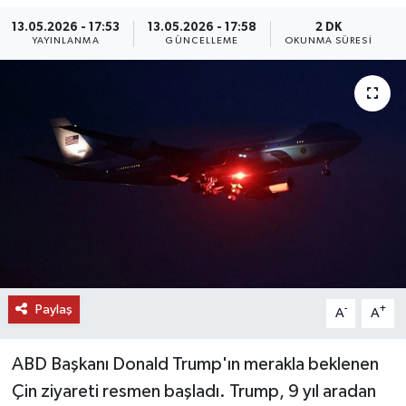
13.05.2026 - 17:53
13.05.2026 - 17:58
2 DK
DÜNYA
YAYINLANMA
GÜNCELLEME
OKUNMA SÜRESI
EĞİTİM
TURİZM
RÖPORTAJ
VİDEO HABERLER
YAZARLAR
RESMİ İLAN
Paylaş
-
+
A
A
MAGAZİN
ABD Başkanı Donald Trump'ın merakla beklenen
Çin ziyareti resmen başladı. Trump, 9 yıl aradan