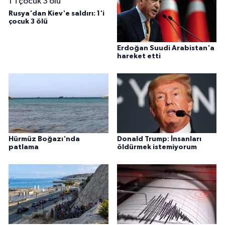
Rusya'dan Kiev'e saldırı: 1'i
çocuk 3 ölü
Erdoğan Suudi Arabistan'a
hareket etti
Hürmüz Boğazı'nda
Donald Trump: İnsanları
patlama
öldürmek istemiyorum