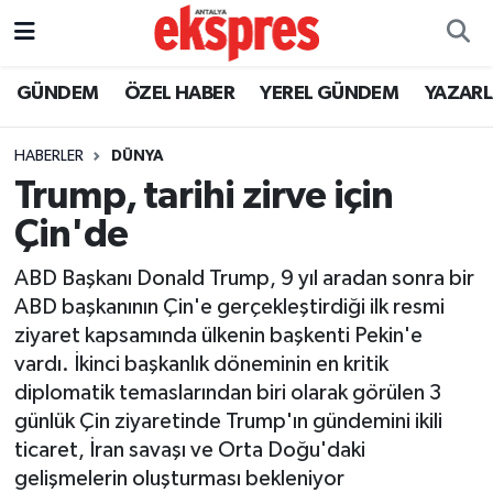
ÖZEL HABER
Nöbetçi Eczaneler
GÜNDEM
ÖZEL HABER
YEREL GÜNDEM
YAZAR
GÜNDEM
Hava Durumu
HABERLER
DÜNYA
Trump, tarihi zirve için
YEREL GÜNDEM
Trafik Durumu
Çin'de
EKONOMİ
Süper Lig Puan Durumu ve Fikstür
ABD Başkanı Donald Trump, 9 yıl aradan sonra bir
ABD başkanının Çin'e gerçekleştirdiği ilk resmi
KÜLTÜR - SANAT
Tüm Manşetler
ziyaret kapsamında ülkenin başkenti Pekin'e
vardı. İkinci başkanlık döneminin en kritik
SPOR
Son Dakika Haberleri
diplomatik temaslarından biri olarak görülen 3
günlük Çin ziyaretinde Trump'ın gündemini ikili
SİYASET
Haber Arşivi
ticaret, İran savaşı ve Orta Doğu'daki
SAĞLIK
gelişmelerin oluşturması bekleniyor