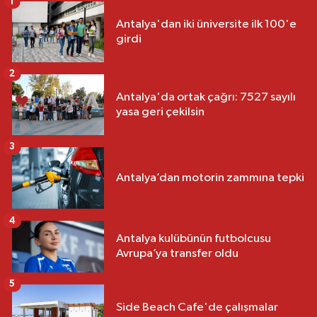
1
Antalya'dan iki üniversite ilk 100'e
girdi
2
Antalya'da ortak çağrı: 7527 sayılı
yasa geri çekilsin
3
Antalya’dan motorin zammına tepki
4
Antalya kulübünün futbolcusu
Avrupa’ya transfer oldu
5
Side Beach Cafe'de çalışmalar