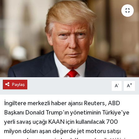
DÜNYA
EĞİTİM
TURİZM
RÖPORTAJ
VİDEO HABERLER
Paylaş
-
+
A
A
YAZARLAR
İngiltere merkezli haber ajansı Reuters, ABD
RESMİ İLAN
Başkanı Donald Trump’ın yönetiminin Türkiye'ye
yerli savaş uçağı KAAN için kullanılacak 700
MAGAZİN
milyon doları aşan değerde jet motoru satışı