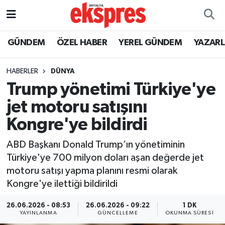
ÖZEL HABER
Nöbetçi Eczaneler
GÜNDEM
ÖZEL HABER
YEREL GÜNDEM
YAZAR
GÜNDEM
Hava Durumu
HABERLER
DÜNYA
Trump yönetimi Türkiye'ye
YEREL GÜNDEM
Trafik Durumu
jet motoru satışını
EKONOMİ
Süper Lig Puan Durumu ve Fikstür
Kongre'ye bildirdi
KÜLTÜR - SANAT
Tüm Manşetler
ABD Başkanı Donald Trump’ın yönetiminin
Türkiye'ye 700 milyon doları aşan değerde jet
SPOR
Son Dakika Haberleri
motoru satışı yapma planını resmi olarak
Kongre'ye ilettiği bildirildi
SİYASET
Haber Arşivi
26.06.2026 - 08:53
26.06.2026 - 09:22
1 DK
YAYINLANMA
GÜNCELLEME
OKUNMA SÜRESI
SAĞLIK