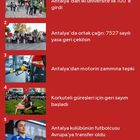
Antalya'dan iki üniversite ilk 100'e
girdi
2
Antalya'da ortak çağrı: 7527 sayılı
yasa geri çekilsin
3
Antalya’dan motorin zammına tepki
4
Korkuteli güreşleri için geri sayım
başladı
5
Antalya kulübünün futbolcusu
Avrupa’ya transfer oldu