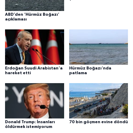
ABD’den ‘Hürmüz Boğazı’
açıklaması
Erdoğan Suudi Arabistan'a
Hürmüz Boğazı'nda
hareket etti
patlama
Donald Trump: İnsanları
70 bin göçmen evine döndü
öldürmek istemiyorum