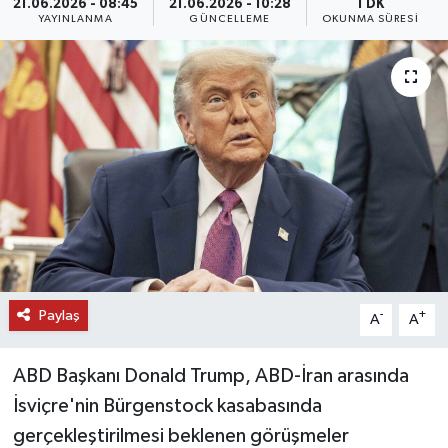
21.06.2026 - 08:45
21.06.2026 - 10:28
1 DK
YAYINLANMA
GÜNCELLEME
OKUNMA SÜRESI
DÜNYA
EĞİTİM
TURİZM
RÖPORTAJ
VİDEO HABERLER
YAZARLAR
Paylaş
-
+
A
A
RESMİ İLAN
ABD Başkanı Donald Trump, ABD-İran arasında
MAGAZİN
İsviçre'nin Bürgenstock kasabasında
gerçekleştirilmesi beklenen görüşmeler