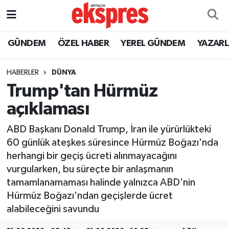
ÖZEL HABER
Nöbetçi Eczaneler
GÜNDEM
ÖZEL HABER
YEREL GÜNDEM
YAZAR
GÜNDEM
Hava Durumu
HABERLER
DÜNYA
Trump'tan Hürmüz
YEREL GÜNDEM
Trafik Durumu
açıklaması
EKONOMİ
Süper Lig Puan Durumu ve Fikstür
ABD Başkanı Donald Trump, İran ile yürürlükteki
60 günlük ateşkes süresince Hürmüz Boğazı'nda
KÜLTÜR - SANAT
Tüm Manşetler
herhangi bir geçiş ücreti alınmayacağını
vurgularken, bu süreçte bir anlaşmanın
SPOR
Son Dakika Haberleri
tamamlanamaması halinde yalnızca ABD'nin
Hürmüz Boğazı'ndan geçişlerde ücret
SİYASET
Haber Arşivi
alabileceğini savundu
SAĞLIK