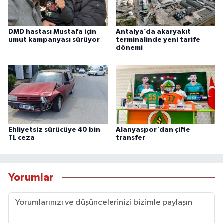
DMD hastası Mustafa için
Antalya’da akaryakıt
umut kampanyası sürüyor
terminalinde yeni tarife
dönemi
Ehliyetsiz sürücüye 40 bin
Alanyaspor'dan çifte
TL ceza
transfer
Yorumlar