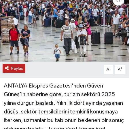
DÜNYA
EĞİTİM
TURİZM
RÖPORTAJ
Paylaş
VİDEO HABERLER
-
+
A
A
YAZARLAR
ANTALYA Ekspres Gazetesi'nden Güven
Güneş'in haberine göre, turizm sektörü 2025
RESMİ İLAN
yılına durgun başladı. Yılın ilk dört ayında yaşanan
düşüş, sektör temsilcilerini temkinli konuşmaya
MAGAZİN
iterken, uzmanlar bu tablonun beklenen bir sonuç
olduğunu belirtti. Turizm Veri Uzmanı Erol