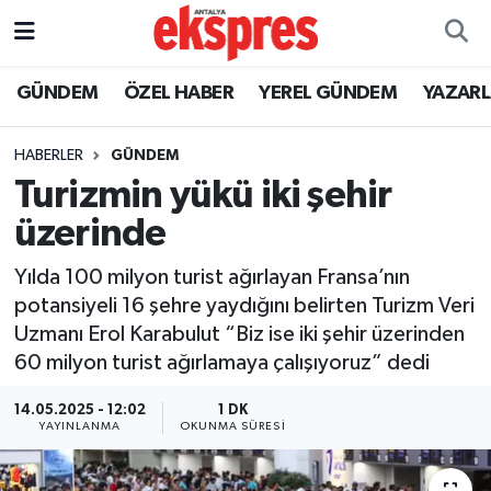
ÖZEL HABER
Nöbetçi Eczaneler
GÜNDEM
ÖZEL HABER
YEREL GÜNDEM
YAZAR
GÜNDEM
Hava Durumu
HABERLER
GÜNDEM
Turizmin yükü iki şehir
YEREL GÜNDEM
Trafik Durumu
üzerinde
EKONOMİ
Süper Lig Puan Durumu ve Fikstür
Yılda 100 milyon turist ağırlayan Fransa’nın
potansiyeli 16 şehre yaydığını belirten Turizm Veri
KÜLTÜR - SANAT
Tüm Manşetler
Uzmanı Erol Karabulut “Biz ise iki şehir üzerinden
60 milyon turist ağırlamaya çalışıyoruz” dedi
SPOR
Son Dakika Haberleri
14.05.2025 - 12:02
1 DK
SİYASET
Haber Arşivi
YAYINLANMA
OKUNMA SÜRESI
SAĞLIK