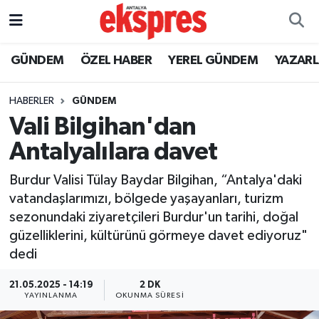
ÖZEL HABER
Nöbetçi Eczaneler
GÜNDEM
ÖZEL HABER
YEREL GÜNDEM
YAZAR
GÜNDEM
Hava Durumu
HABERLER
GÜNDEM
Vali Bilgihan'dan
YEREL GÜNDEM
Trafik Durumu
Antalyalılara davet
EKONOMİ
Süper Lig Puan Durumu ve Fikstür
Burdur Valisi Tülay Baydar Bilgihan, “Antalya'daki
vatandaşlarımızı, bölgede yaşayanları, turizm
KÜLTÜR - SANAT
Tüm Manşetler
sezonundaki ziyaretçileri Burdur'un tarihi, doğal
güzelliklerini, kültürünü görmeye davet ediyoruz"
SPOR
Son Dakika Haberleri
dedi
SİYASET
Haber Arşivi
21.05.2025 - 14:19
2 DK
YAYINLANMA
OKUNMA SÜRESI
SAĞLIK