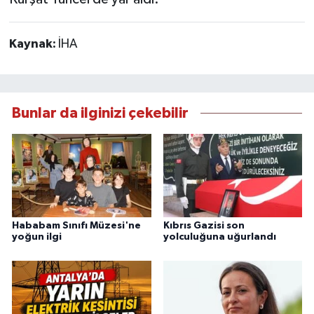
Kaynak:
İHA
Bunlar da ilginizi çekebilir
Hababam Sınıfı Müzesi'ne
Kıbrıs Gazisi son
yoğun ilgi
yolculuğuna uğurlandı