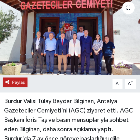
DÜNYA
EĞİTİM
TURİZM
RÖPORTAJ
VİDEO HABERLER
Paylaş
-
+
A
A
YAZARLAR
Burdur Valisi Tülay Baydar Bilgihan, Antalya
RESMİ İLAN
Gazeteciler Cemiyeti'ni (AGC) ziyaret etti. AGC
Başkanı İdris Taş ve basın mensuplarıyla sohbet
MAGAZİN
eden Bilgihan, daha sonra açıklama yaptı.
Burdur'da 7 ay önce göreve başladığını dile