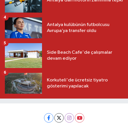
Antalya’dan motorin zammına tepki
4
Antalya kulübünün futbolcusu
Avrupa’ya transfer oldu
5
Side Beach Cafe'de çalışmalar
devam ediyor
6
Korkuteli'de ücretsiz tiyatro
gösterimi yapılacak