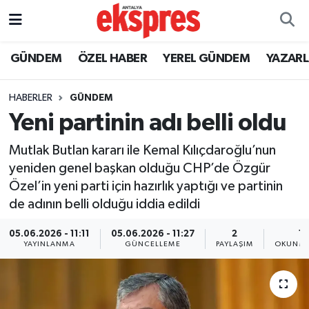
ÖZEL HABER
Nöbetçi Eczaneler
GÜNDEM
ÖZEL HABER
YEREL GÜNDEM
YAZAR
GÜNDEM
Hava Durumu
HABERLER
GÜNDEM
Yeni partinin adı belli oldu
YEREL GÜNDEM
Trafik Durumu
Mutlak Butlan kararı ile Kemal Kılıçdaroğlu’nun
EKONOMİ
Süper Lig Puan Durumu ve Fikstür
yeniden genel başkan olduğu CHP’de Özgür
Özel’in yeni parti için hazırlık yaptığı ve partinin
KÜLTÜR - SANAT
Tüm Manşetler
de adının belli olduğu iddia edildi
SPOR
Son Dakika Haberleri
05.06.2026 - 11:11
05.06.2026 - 11:27
2
1 
YAYINLANMA
GÜNCELLEME
PAYLAŞIM
OKUNMA
SİYASET
Haber Arşivi
SAĞLIK