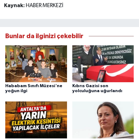
Kaynak:
HABER MERKEZİ
Bunlar da ilginizi çekebilir
Hababam Sınıfı Müzesi'ne
Kıbrıs Gazisi son
yoğun ilgi
yolculuğuna uğurlandı