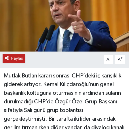
DÜNYA
EĞİTİM
TURİZM
RÖPORTAJ
Paylaş
-
+
A
A
VİDEO HABERLER
Mutlak Butlan kararı sonrası CHP’deki iç karışıklık
YAZARLAR
giderek artıyor. Kemal Kılıçdaroğlu’nun genel
başkanlık koltuğuna oturmasının ardından suların
RESMİ İLAN
durulmadığı CHP’de Özgür Özel Grup Başkanı
sıfatıyla Salı günü grup toplantısı
MAGAZİN
gerçekleştirmişti. Bir tarafta iki lider arasındaki
gerilim tırmanırken diğer yandan da diyalog kanalı