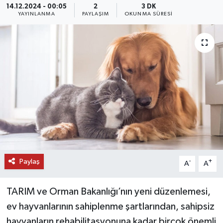
14.12.2024 - 00:05
2
3 DK
YAYINLANMA
PAYLAŞIM
OKUNMA SÜRESI
DÜNYA
EĞİTİM
TURİZM
RÖPORTAJ
VİDEO HABERLER
YAZARLAR
Paylaş
-
+
A
A
RESMİ İLAN
TARIM ve Orman Bakanlığı’nın yeni düzenlemesi,
MAGAZİN
ev hayvanlarının sahiplenme şartlarından, sahipsiz
hayvanların rehabilitasyonuna kadar birçok önemli