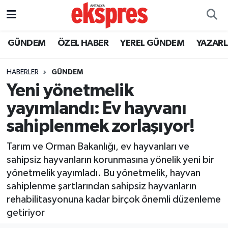
ÖZEL HABER
Nöbetçi Eczaneler
GÜNDEM
ÖZEL HABER
YEREL GÜNDEM
YAZAR
GÜNDEM
Hava Durumu
HABERLER
GÜNDEM
Yeni yönetmelik
YEREL GÜNDEM
Trafik Durumu
yayımlandı: Ev hayvanı
EKONOMİ
Süper Lig Puan Durumu ve Fikstür
sahiplenmek zorlaşıyor!
KÜLTÜR - SANAT
Tüm Manşetler
Tarım ve Orman Bakanlığı, ev hayvanları ve
sahipsiz hayvanların korunmasına yönelik yeni bir
SPOR
Son Dakika Haberleri
yönetmelik yayımladı. Bu yönetmelik, hayvan
sahiplenme şartlarından sahipsiz hayvanların
SİYASET
Haber Arşivi
rehabilitasyonuna kadar birçok önemli düzenleme
getiriyor
SAĞLIK