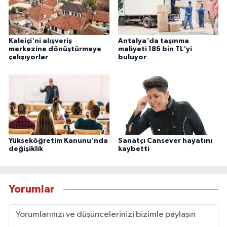
Kaleiçi'ni alışveriş
Antalya'da taşınma
merkezine dönüştürmeye
maliyeti 186 bin TL'yi
çalışıyorlar
buluyor
Yükseköğretim Kanunu'nda
Sanatçı Cansever hayatını
değişiklik
kaybetti
Yorumlar