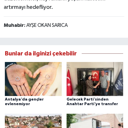
artırmayı hedefliyor.
Muhabir:
AYŞE OKAN SARICA
Bunlar da ilginizi çekebilir
Antalya’da gençler
Gelecek Parti’sinden
evlenemiyor
Anahtar Parti’ye transfer